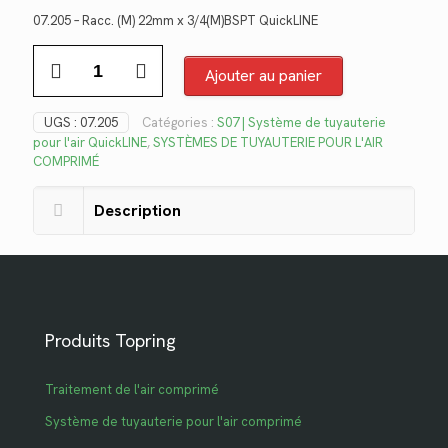
prix
prix
07.205 – Racc. (M) 22mm x 3/4(M)BSPT QuickLINE
initial
actuel
quantité
était :
est :
de
Ajouter au panier
$27.82.
$20.25.
07.205
UGS :
07.205
Catégories :
S07 | Système de tuyauterie
pour l'air QuickLINE
,
SYSTÈMES DE TUYAUTERIE POUR L'AIR
COMPRIMÉ
Description
Produits Topring
Traitement de l'air comprimé
Système de tuyauterie pour l'air comprimé