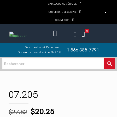
CATALOGUE NUMÉRIQUE
OUVERTURE DE COMPTE
CONNEXION
0
Des questions? Parlons-en !
1 866 385-7791
Du lundi au vendredi de 8h à 17h
07.205
Le
Le
$
20.25
$
27.82