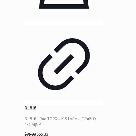
31.815
31.815 – Rac TOPQUIK S1 séc ULTRAFLO
1/4(M)NPT
Le
Le
$
76.00
$
55.33