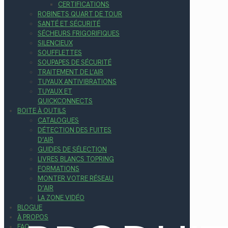
CERTIFICATIONS
ROBINETS QUART DE TOUR
SANTÉ ET SÉCURITÉ
SÉCHEURS FRIGORIFIQUES
SILENCIEUX
SOUFFLETTES
SOUPAPES DE SÉCURITÉ
TRAITEMENT DE L’AIR
TUYAUX ANTIVIBRATIONS
TUYAUX ET
QUICKCONNECTS
BOITE À OUTILS
CATALOGUES
DÉTECTION DES FUITES
D’AIR
GUIDES DE SÉLECTION
LIVRES BLANCS TOPRING
FORMATIONS
MONTER VOTRE RÉSEAU
D’AIR
LA ZONE VIDÉO
BLOGUE
À PROPOS
FAQ