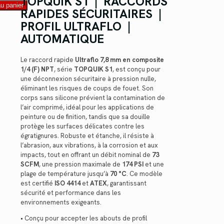
TOPQUIK S1 | RACCORDS
au panier
RAPIDES SÉCURITAIRES |
PROFIL ULTRAFLO |
AUTOMATIQUE
Le raccord rapide
Ultraflo 7,8 mm en composite
1/4 (F) NPT
, série
TOPQUIK S1
, est conçu pour
une déconnexion sécuritaire à pression nulle,
éliminant les risques de coups de fouet. Son
corps sans silicone prévient la contamination de
l’air comprimé, idéal pour les applications de
peinture ou de finition, tandis que sa douille
protège les surfaces délicates contre les
égratignures. Robuste et étanche, il résiste à
l’abrasion, aux vibrations, à la corrosion et aux
impacts, tout en offrant un débit nominal de
73
SCFM
, une pression maximale de
174 PSI
et une
plage de température jusqu’à
70 °C
. Ce modèle
est certifié
ISO 4414
et
ATEX
, garantissant
sécurité et performance dans les
environnements exigeants.
• Conçu pour accepter les abouts de profil