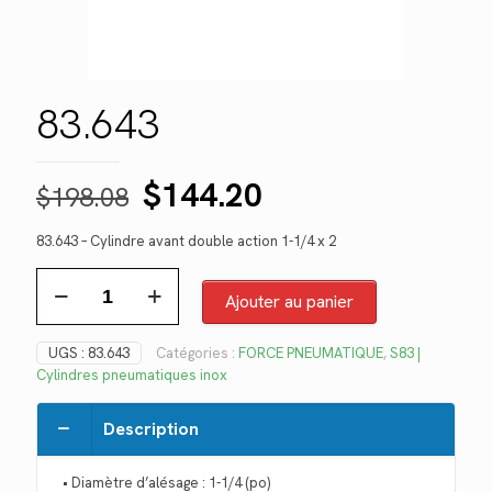
83.643
Le
Le
$
144.20
$
198.08
prix
prix
83.643 – Cylindre avant double action 1-1/4 x 2
initial
actuel
quantité
était :
est :
de
Ajouter au panier
$198.08.
$144.20.
83.643
UGS :
83.643
Catégories :
FORCE PNEUMATIQUE
,
S83 |
Cylindres pneumatiques inox
Description
• Diamètre d’alésage : 1-1/4 (po)