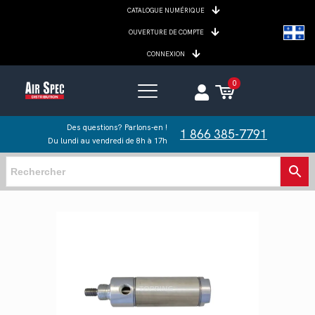
CATALOGUE NUMÉRIQUE
OUVERTURE DE COMPTE
CONNEXION
0
Des questions? Parlons-en !
1 866 385-7791
Du lundi au vendredi de 8h à 17h