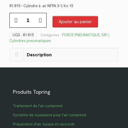
prix
prix
81.815 – Cylindre à air NFPA 3-1/4 x 15
initial
actuel
quantité
était :
est :
de
Ajouter au panier
$1,079.86.
$786.14.
81.815
UGS :
81.815
Catégories :
FORCE PNEUMATIQUE
,
S81 |
Cylindres pneumatiques
Description
Produits Topring
Traitement de l'air comprimé
Système de tuyauterie pour l'air comprimé
Préparation d'air, tuyaux et raccords