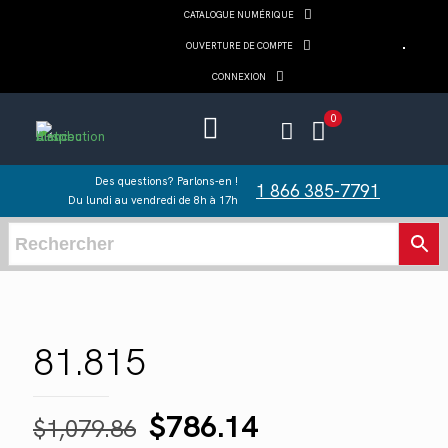
CATALOGUE NUMÉRIQUE
OUVERTURE DE COMPTE
CONNEXION
0
Des questions? Parlons-en !
1 866 385-7791
Du lundi au vendredi de 8h à 17h
81.815
Le
Le
$
786.14
$
1,079.86