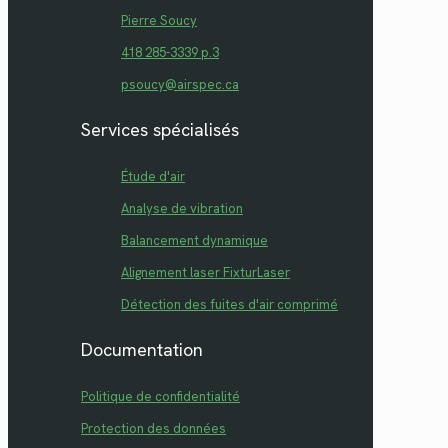
Pierre Soucy
418 285-3339 p.3
psoucy@airspec.ca
Services spécialisés
Étude d'air
Analyse de vibration
Balancement dynamique
Alignement laser FixturLaser
Détection des fuites d'air comprimé
Documentation
Politique de confidentialité
Protection des données