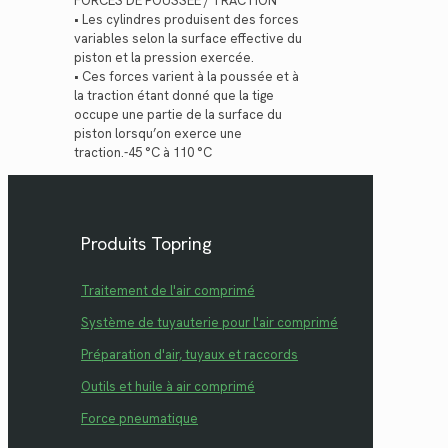
FORCES DE POUSSÉE / TRACTION
• Les cylindres produisent des forces
variables selon la surface effective du
piston et la pression exercée.
• Ces forces varient à la poussée et à
la traction étant donné que la tige
occupe une partie de la surface du
piston lorsqu’on exerce une
traction.-45 °C à 110 °C
Produits Topring
Traitement de l'air comprimé
Système de tuyauterie pour l'air comprimé
Préparation d'air, tuyaux et raccords
Outils et huile à air comprimé
Force pneumatique