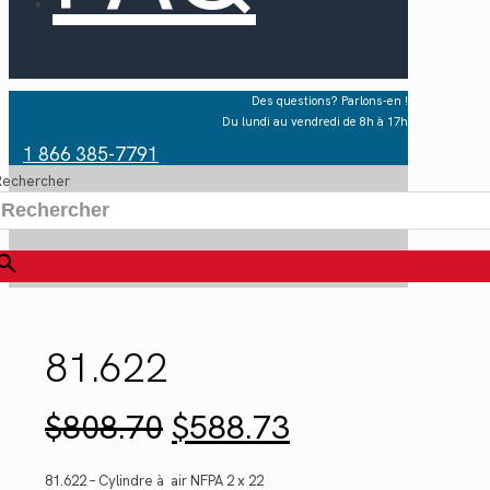
Des questions? Parlons-en !
Du lundi au vendredi de 8h à 17h
1 866 385-7791
Rechercher
×
81.622
Le
Le
$
808.70
$
588.73
prix
prix
initial
actuel
était :
est :
81.622 – Cylindre à air NFPA 2 x 22