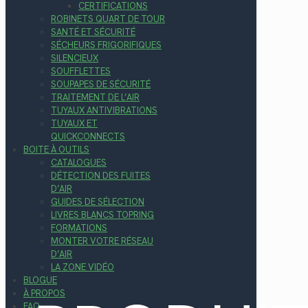
CERTIFICATIONS
ROBINETS QUART DE TOUR
SANTÉ ET SÉCURITÉ
SÉCHEURS FRIGORIFIQUES
SILENCIEUX
SOUFFLETTES
SOUPAPES DE SÉCURITÉ
TRAITEMENT DE L’AIR
TUYAUX ANTIVIBRATIONS
TUYAUX ET
QUICKCONNECTS
BOITE À OUTILS
CATALOGUES
DÉTECTION DES FUITES
D’AIR
GUIDES DE SÉLECTION
LIVRES BLANCS TOPRING
FORMATIONS
MONTER VOTRE RÉSEAU
D’AIR
LA ZONE VIDÉO
BLOGUE
À PROPOS
FAQ