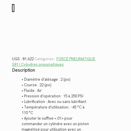
$808.70.
$588.73.
quantité
de
81.622
UGS :
81.622
Catégories :
FORCE PNEUMATIQUE
,
S81 | Cylindres pneumatiques
Description
• Diamètre d’alésage : 2 (po)
• Course : 22 (po)
• Fluide : Air
• Pression d’opération : 15 à 250 PSI
• Lubrification : Avec ou sans lubrifiant
• Température d’utilisation : -45 °C à
110 °C
• Ajouter le suffixe «.01» pour
commander un cylindre avec un piston
magnétisé pour utilisation avec un