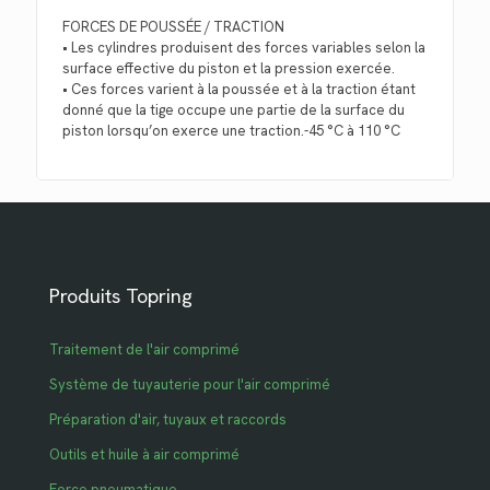
FORCES DE POUSSÉE / TRACTION
• Les cylindres produisent des forces variables selon la
surface effective du piston et la pression exercée.
• Ces forces varient à la poussée et à la traction étant
donné que la tige occupe une partie de la surface du
piston lorsqu’on exerce une traction.-45 °C à 110 °C
Produits Topring
Traitement de l'air comprimé
Système de tuyauterie pour l'air comprimé
Préparation d'air, tuyaux et raccords
Outils et huile à air comprimé
Force pneumatique