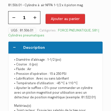
prix
prix
81.506.01 – Cylindre à air NFPA 1-1/2 x 6 piston mag.
initial
actuel
quantité
était :
est :
de
Ajouter au panier
$514.88.
$374.83.
81.506.01
UGS :
81.506.01
Catégories :
FORCE PNEUMATIQUE
,
S81 |
Cylindres pneumatiques
Description
• Diamètre d’alésage : 1-1/2 (po)
• Course : 6 (po)
• Fluide : Air
• Pression d’opération : 15 à 250 PSI
• Lubrification : Avec ou sans lubrifiant
• Température d’utilisation : -45 °C à 110 °C
• Ajouter le suffixe «.01» pour commander un cylindre
avec un piston magnétisé pour utilisation avec un
détecteur de position magnétique (exemple: 81.522.01)
Matériau(x):
• Joint racleur : Essuie les saletés de la tige pour