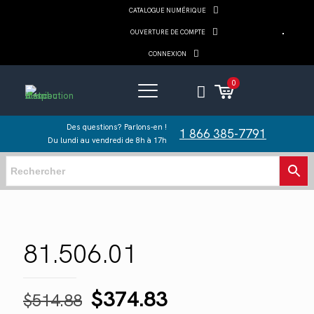
CATALOGUE NUMÉRIQUE
OUVERTURE DE COMPTE
CONNEXION
0
Des questions? Parlons-en !
1 866 385-7791
Du lundi au vendredi de 8h à 17h
81.506.01
Le
Le
$
374.83
$
514.88