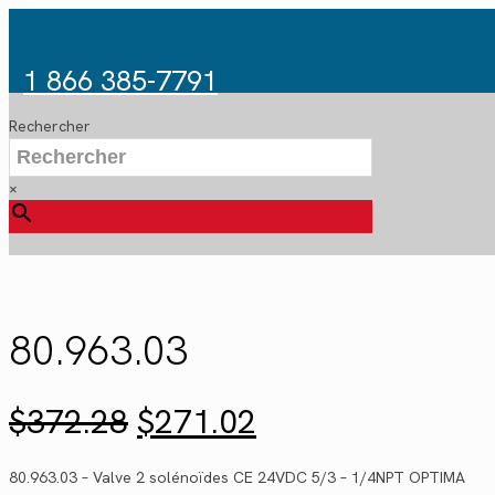
1 866 385-7791
Rechercher
×
80.963.03
Le
Le
$
372.28
$
271.02
prix
prix
initial
actuel
80.963.03 – Valve 2 solénoïdes CE 24VDC 5/3 – 1/4NPT OPTIMA
était :
est :