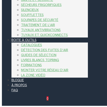
SÉCHEURS FRIGORIFIQUES
SILENCIEUX
SOUFFLETTES
SOUPAPES DE SÉCURITÉ
TRAITEMENT DE L’AIR
TUYAUX ANTIVIBRATIONS
TUYAUX ET QUICKCONNECTS
BOITE À OUTILS
CATALOGUES
DÉTECTION DES FUITES D’AIR
GUIDES DE SÉLECTION
LIVRES BLANCS TOPRING
FORMATIONS
MONTER VOTRE RÉSEAU D’AIR
LA ZONE VIDÉO
BLOGUE
À PROPOS
FAQ
0