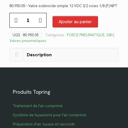
prix
prix
80.950.05 – Valve solénoïde simple 12 VDC 3/2 voies 1/8 (F) NPT
initial
actuel
quantité
était :
est :
de
Ajouter au panier
$167.96.
$122.27.
80.950.05
UGS :
80.950.05
Catégories :
FORCE PNEUMATIQUE
,
S80 |
Valves pneumatiques
Description
Produits Topring
Traitement de l'air comprimé
Système de tuyauterie pour l'air comprimé
Préparation d'air, tuyaux et raccords