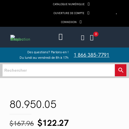
CATALOGUE NUMÉRIQUE
OUVERTURE DE COMPTE
CONNEXION
0
Des questions? Parlons-en !
1 866 385-7791
Du lundi au vendredi de 8h à 17h
80.950.05
Le
Le
$
122.27
$
167.96