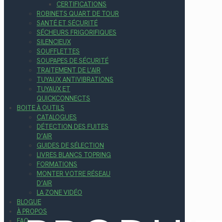
CERTIFICATIONS
ROBINETS QUART DE TOUR
SANTÉ ET SÉCURITÉ
SÉCHEURS FRIGORIFIQUES
SILENCIEUX
SOUFFLETTES
SOUPAPES DE SÉCURITÉ
TRAITEMENT DE L’AIR
TUYAUX ANTIVIBRATIONS
TUYAUX ET
QUICKCONNECTS
BOITE À OUTILS
CATALOGUES
DÉTECTION DES FUITES
D’AIR
GUIDES DE SÉLECTION
LIVRES BLANCS TOPRING
FORMATIONS
MONTER VOTRE RÉSEAU
D’AIR
LA ZONE VIDÉO
BLOGUE
À PROPOS
FAQ