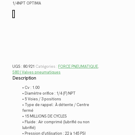
$221.12.
$160.98.
1/4NPT OPTIMA
quantité
de
80.921
UGS :
80.921
Catégories :
FORCE PNEUMATIQUE
,
S80 | Valves pneumatiques
Description
• Cv : 1.00
• Diamètre orifice : 1/4 (F) NPT
• 5 Voies / 3 positions
• Type de rappel : À détente / Centre
fermé
• 15 MILLIONS DE CYCLES
• Fluide : Air comprimé (lubrifié ou non
lubrifié)
• Pression d’utilisation : 22 à 145 PSI