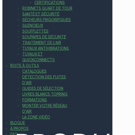
CERTIFICATIONS
ROBINETS QUART DE TOUR
SANTÉ ET SÉCURITÉ
SÉCHEURS FRIGORIFIQUES
SILENCIEUX
SOUFFLETTES
SOUPAPES DE SÉCURITÉ
TRAITEMENT DE L’AIR
TUYAUX ANTIVIBRATIONS
TUYAUX ET
QUICKCONNECTS
BOITE À OUTILS
CATALOGUES
DÉTECTION DES FUITES
D’AIR
GUIDES DE SÉLECTION
LIVRES BLANCS TOPRING
FORMATIONS
MONTER VOTRE RÉSEAU
D’AIR
LA ZONE VIDÉO
BLOGUE
À PROPOS
FAQ