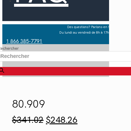
Des questions? Parlons-en !
Du lundi au vendredi de 8h à 17h
1 866 385-7791
Rechercher
×
80.909
Le
Le
$
341.02
$
248.26
prix
prix
initial
actuel