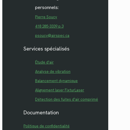
personnels:
Pierre Soucy
418 285-3339 p.3
psoucy@airspec.ca
Services spécialisés
Étude d'air
Analyse de vibration
Balancement dynamique
Alignement laser FixturLaser
Détection des fuites d'air comprimé
Documentation
Politique de confidentialité