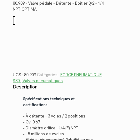
était :
est :
80.909 – Valve pédale – Détente – Boitier 3/2 – 1/4
$341.02.
$248.26.
NPT OPTIMA
quantité
de
80.909
UGS :
80.909
Catégories :
FORCE PNEUMATIQUE
,
S80 | Valves pneumatiques
Description
Spécifications techniques et
certifications
• À détente – 3 voies / 2 positions
• Cv: 0.67
• Diamètre orifice : 1/4 (F) NPT
• 15 millions de cycles
• Fluide : Air comprimé (lubrifié ou non