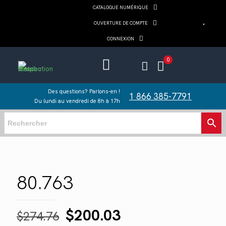
CATALOGUE NUMÉRIQUE
OUVERTURE DE COMPTE
CONNEXION
0
Des questions? Parlons-en !
1 866 385-7791
Du lundi au vendredi de 8h à 17h
80.763
Le
Le
$
200.03
$
274.76