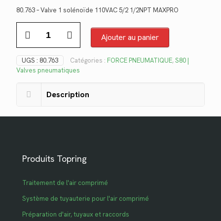
prix
prix
80.763 – Valve 1 solénoïde 110VAC 5/2 1/2NPT MAXPRO
initial
actuel
quantité
était :
est :
de
Ajouter au panier
$274.76.
$200.03.
80.763
UGS :
80.763
Catégories :
FORCE PNEUMATIQUE
,
S80 |
Valves pneumatiques
Description
Produits Topring
Traitement de l'air comprimé
Système de tuyauterie pour l'air comprimé
Préparation d'air, tuyaux et raccords