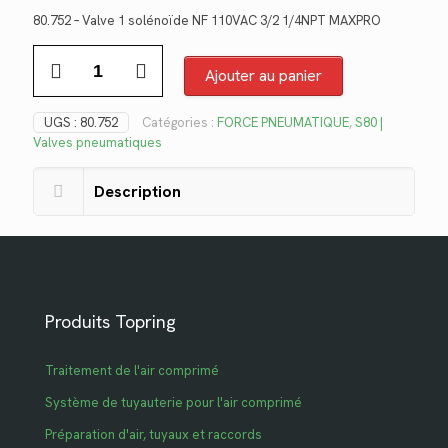
prix
prix
80.752 – Valve 1 solénoïde NF 110VAC 3/2 1/4NPT MAXPRO
initial
actuel
quantité
était :
est :
de
Ajouter au panier
$122.74.
$89.35.
80.752
UGS :
80.752
Catégories :
FORCE PNEUMATIQUE
,
S80 |
Valves pneumatiques
Description
Produits Topring
Traitement de l'air comprimé
Système de tuyauterie pour l'air comprimé
Préparation d'air, tuyaux et raccords