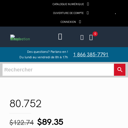
CATALOGUE NUMÉRIQUE
OUVERTURE DE COMPTE
CONNEXION
0
Des questions? Parlons-en !
1 866 385-7791
Du lundi au vendredi de 8h à 17h
80.752
Le
Le
$
89.35
$
122.74