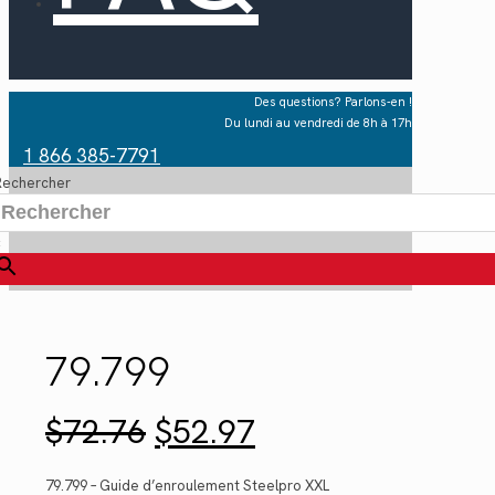
Des questions? Parlons-en !
Du lundi au vendredi de 8h à 17h
1 866 385-7791
Rechercher
×
79.799
Le
Le
$
72.76
$
52.97
prix
prix
initial
actuel
était :
est :
79.799 – Guide d’enroulement Steelpro XXL