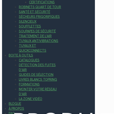
CERTIFICATIONS
ROBINETS QUART DE TOUR
SANTÉ ET SÉCURITÉ
SÉCHEURS FRIGORIFIQUES
SILENCIEUX
SOUFFLETTES
SOUPAPES DE SÉCURITÉ
TRAITEMENT DE L’AIR
TUYAUX ANTIVIBRATIONS
TUYAUX ET
QUICKCONNECTS
BOITE À OUTILS
CATALOGUES
DÉTECTION DES FUITES
D’AIR
GUIDES DE SÉLECTION
LIVRES BLANCS TOPRING
FORMATIONS
MONTER VOTRE RÉSEAU
D’AIR
LA ZONE VIDÉO
BLOGUE
À PROPOS
FAQ