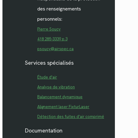
des renseignements
personnels:
Pierre Soucy
418 285-3339 p.3
psoucy@airspec.ca
Services spécialisés
Étude d'air
Analyse de vibration
Balancement dynamique
Alignement laser FixturLaser
Détection des fuites d'air comprimé
Documentation