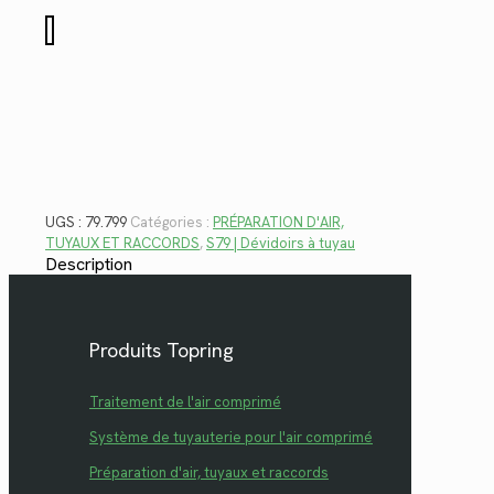
$72.76.
$52.97.
quantité
de
79.799
UGS :
79.799
Catégories :
PRÉPARATION D'AIR,
TUYAUX ET RACCORDS
,
S79 | Dévidoirs à tuyau
Description
Produits Topring
Traitement de l'air comprimé
Système de tuyauterie pour l'air comprimé
Préparation d'air, tuyaux et raccords