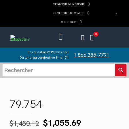
CATALOGUE NUMÉRIQUE
OUVERTURE DE COMPTE
CONNEXION
0
Des questions? Parlons-en !
1 866 385-7791
Du lundi au vendredi de 8h à 17h
79.754
Le
Le
$
1,055.69
$
1,450.12