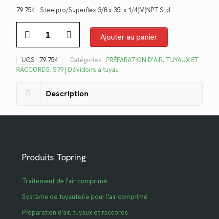
prix
prix
79.754 – Steelpro/Superflex 3/8 x 35′ x 1/4(M)NPT Std
initial
actuel
quantité
était :
est :
de
Ajouter au panier
$1,450.12.
$1,055.69.
79.754
UGS :
79.754
Catégories :
PRÉPARATION D'AIR, TUYAUX ET
RACCORDS
,
S79 | Dévidoirs à tuyau
Description
Produits Topring
Traitement de l'air comprimé
Système de tuyauterie pour l'air comprimé
Préparation d'air, tuyaux et raccords