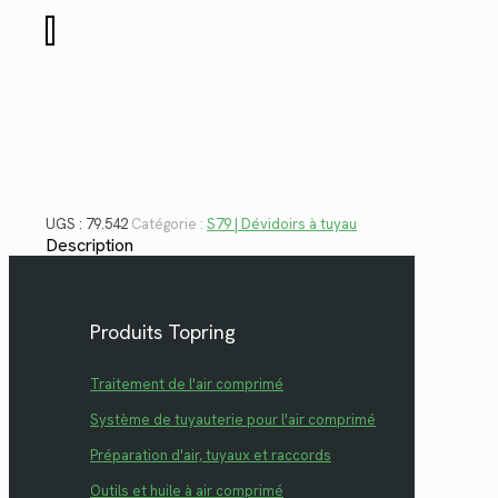
$59.00.
$42.95.
quantité
de
79.542
UGS :
79.542
Catégorie :
S79 | Dévidoirs à tuyau
Description
Produits Topring
Traitement de l'air comprimé
Système de tuyauterie pour l'air comprimé
Préparation d'air, tuyaux et raccords
Outils et huile à air comprimé