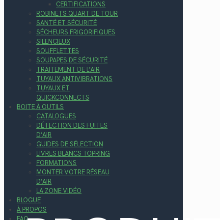
CERTIFICATIONS
ROBINETS QUART DE TOUR
SANTÉ ET SÉCURITÉ
SÉCHEURS FRIGORIFIQUES
SILENCIEUX
SOUFFLETTES
SOUPAPES DE SÉCURITÉ
TRAITEMENT DE L’AIR
TUYAUX ANTIVIBRATIONS
TUYAUX ET
QUICKCONNECTS
BOITE À OUTILS
CATALOGUES
DÉTECTION DES FUITES
D’AIR
GUIDES DE SÉLECTION
LIVRES BLANCS TOPRING
FORMATIONS
MONTER VOTRE RÉSEAU
D’AIR
LA ZONE VIDÉO
BLOGUE
À PROPOS
FAQ