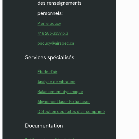
des renseignements
personnels:
Pierre Soucy
418 285-3339 p.3
psoucy@airspec.ca
Services spécialisés
Étude d'air
Analyse de vibration
Balancement dynamique
Alignement laser FixturLaser
Détection des fuites d'air comprimé
Documentation