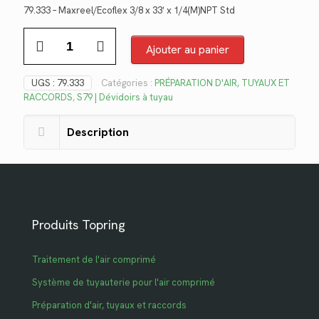
prix
prix
79.333 – Maxreel/Ecoflex 3/8 x 33′ x 1/4(M)NPT Std
initial
actuel
quantité
était :
est :
de
Ajouter au panier
$284.86.
$207.38.
79.333
UGS :
79.333
Catégories :
PRÉPARATION D'AIR, TUYAUX ET
RACCORDS
,
S79 | Dévidoirs à tuyau
Description
Produits Topring
Traitement de l'air comprimé
Système de tuyauterie pour l'air comprimé
Préparation d'air, tuyaux et raccords