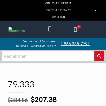
CATALOGUE NUMÉRIQUE
OUVERTURE DE COMPTE
CONNEXION
0
Des questions? Parlons-en !
1 866 385-7791
Du lundi au vendredi de 8h à 17h
79.333
Le
Le
$
207.38
$
284.86