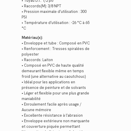
• Tuyau D.I.: 1/2 po
• Raccords(M): 3/8 NPT
• Pression maximale d’utilisation : 300
PSI
• Température d’utilisation : -26 °C à 65
°C
Matériau(x):
• Enveloppe et tube : Composé en PVC
• Renforcement : Tresses spiralées de
polyester
• Raccords: Laiton
• Composé en PVC de haute qualité
demeurant flexible même en temps
froid (une alternative au caoutchouc)
• Idéal pour les applications en
présence de peinture et de solvants
• Léger et flexible pour une plus grande
maniabilité
• Enroulement facile après usage /
Aucune mémoire
• Excellente résistance à l’abrasion
• Enveloppe extérieure non marquante
et couverture piquée permettant