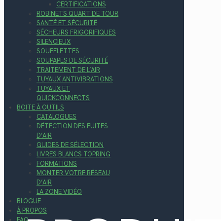
CERTIFICATIONS
ROBINETS QUART DE TOUR
SANTÉ ET SÉCURITÉ
SÉCHEURS FRIGORIFIQUES
SILENCIEUX
SOUFFLETTES
SOUPAPES DE SÉCURITÉ
TRAITEMENT DE L’AIR
TUYAUX ANTIVIBRATIONS
TUYAUX ET
QUICKCONNECTS
BOITE À OUTILS
CATALOGUES
DÉTECTION DES FUITES
D’AIR
GUIDES DE SÉLECTION
LIVRES BLANCS TOPRING
FORMATIONS
MONTER VOTRE RÉSEAU
D’AIR
LA ZONE VIDÉO
BLOGUE
À PROPOS
FAQ