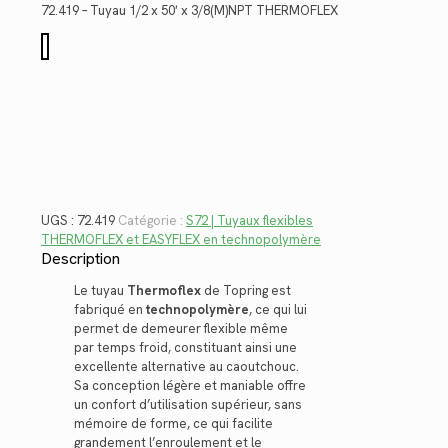
était :
est :
72.419 – Tuyau 1/2 x 50′ x 3/8(M)NPT THERMOFLEX
$135.58.
$98.70.
quantité
de
72.419
UGS :
72.419
Catégorie :
S72 | Tuyaux flexibles
THERMOFLEX et EASYFLEX en technopolymère
Description
Le tuyau
Thermoflex
de Topring est
fabriqué en
technopolymère
, ce qui lui
permet de demeurer flexible même
par temps froid, constituant ainsi une
excellente alternative au caoutchouc.
Sa conception légère et maniable offre
un confort d’utilisation supérieur, sans
mémoire de forme, ce qui facilite
grandement l’enroulement et le