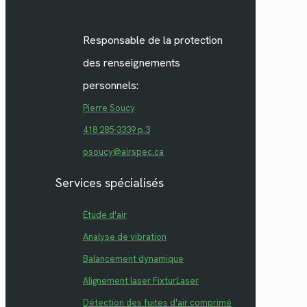
Responsable de la protection
des renseignements
personnels:
Pierre Soucy
418 285-3339 p.3
psoucy@airspec.ca
Services spécialisés
Étude d'air
Analyse de vibration
Balancement dynamique
Alignement laser FixturLaser
Détection des fuites d'air comprimé