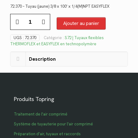
prix
prix
72.370 – Tuyau (jaune) 3/8 x 100′ x 1/4(M)NPT EASYFLEX
initial
actuel
quantité
était :
est :
de
Ajouter au panier
$198.04.
$144.17.
72.370
UGS :
72.370
Catégorie :
S72 | Tuyaux flexibles
THERMOFLEX et EASYFLEX en technopolymère
Description
Produits Topring
Traitement de l'air comprimé
Système de tuyauterie pour l'air comprimé
Préparation d'air, tuyaux et raccords