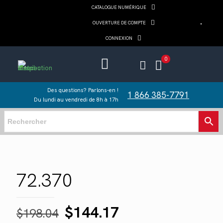
CATALOGUE NUMÉRIQUE
OUVERTURE DE COMPTE
CONNEXION
0
Des questions? Parlons-en !
1 866 385-7791
Du lundi au vendredi de 8h à 17h
72.370
Le
Le
$
144.17
$
198.04