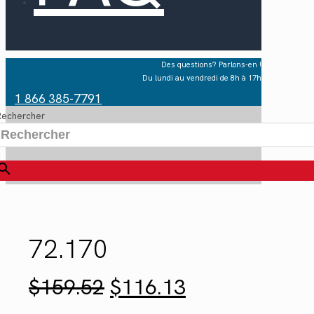
Des questions? Parlons-en !
Du lundi au vendredi de 8h à 17h
1 866 385-7791
Rechercher
×
72.170
Le
Le
$
159.52
$
116.13
prix
prix
initial
actuel