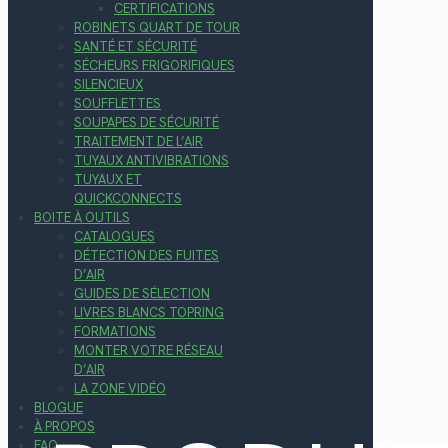
CERTIFICATIONS
ROBINETS QUART DE TOUR
SANTÉ ET SÉCURITÉ
SÉCHEURS FRIGORIFIQUES
SILENCIEUX
SOUFFLETTES
SOUPAPES DE SÉCURITÉ
TRAITEMENT DE L’AIR
TUYAUX ANTIVIBRATIONS
TUYAUX ET
QUICKCONNECTS
BOITE À OUTILS
CATALOGUES
DÉTECTION DES FUITES
D’AIR
GUIDES DE SÉLECTION
LIVRES BLANCS TOPRING
FORMATIONS
MONTER VOTRE RÉSEAU
D’AIR
LA ZONE VIDÉO
BLOGUE
À PROPOS
FAQ