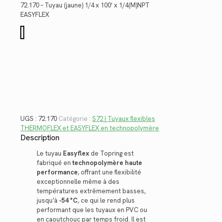
était :
est :
72.170 – Tuyau (jaune) 1/4 x 100′ x 1/4(M)NPT
$159.52.
$116.13.
EASYFLEX
quantité
de
72.170
UGS :
72.170
Catégorie :
S72 | Tuyaux flexibles
THERMOFLEX et EASYFLEX en technopolymère
Description
Le tuyau
Easyflex
de Topring est
fabriqué en
technopolymère haute
performance
, offrant une flexibilité
exceptionnelle même à des
températures extrêmement basses,
jusqu’à
-54 °C
, ce qui le rend plus
performant que les tuyaux en PVC ou
en caoutchouc par temps froid. Il est