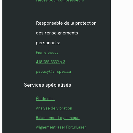
Pièces pour compresseurs
Responsable de la protection
des renseignements
personnels:
Pierre Soucy
418 285-3339 p.3
psoucy@airspec.ca
Services spécialisés
Étude d'air
Analyse de vibration
Balancement dynamique
Alignement laser FixturLaser