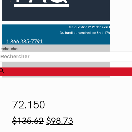
Des questions? Parlons-en !
Du lundi au vendredi de 8h à 17h
1 866 385-7791
Rechercher
×
72.150
Le
Le
$
135.62
$
98.73
prix
prix
initial
actuel