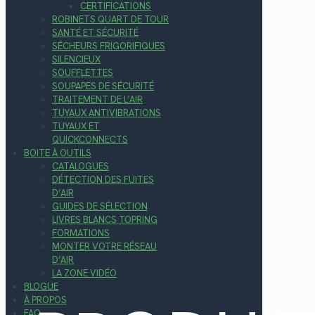
CERTIFICATIONS
ROBINETS QUART DE TOUR
SANTÉ ET SÉCURITÉ
SÉCHEURS FRIGORIFIQUES
SILENCIEUX
SOUFFLETTES
SOUPAPES DE SÉCURITÉ
TRAITEMENT DE L’AIR
TUYAUX ANTIVIBRATIONS
TUYAUX ET
QUICKCONNECTS
BOITE À OUTILS
CATALOGUES
DÉTECTION DES FUITES
D’AIR
GUIDES DE SÉLECTION
LIVRES BLANCS TOPRING
FORMATIONS
MONTER VOTRE RÉSEAU
D’AIR
LA ZONE VIDÉO
BLOGUE
À PROPOS
FAQ