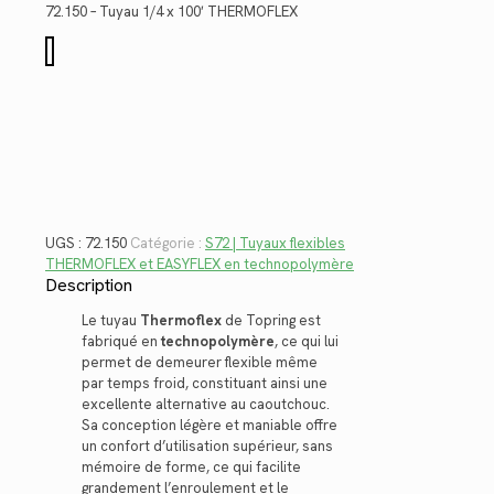
était :
est :
72.150 – Tuyau 1/4 x 100′ THERMOFLEX
$135.62.
$98.73.
quantité
de
72.150
UGS :
72.150
Catégorie :
S72 | Tuyaux flexibles
THERMOFLEX et EASYFLEX en technopolymère
Description
Le tuyau
Thermoflex
de Topring est
fabriqué en
technopolymère
, ce qui lui
permet de demeurer flexible même
par temps froid, constituant ainsi une
excellente alternative au caoutchouc.
Sa conception légère et maniable offre
un confort d’utilisation supérieur, sans
mémoire de forme, ce qui facilite
grandement l’enroulement et le