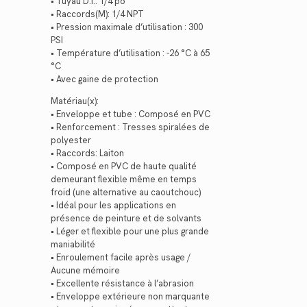
• Tuyau D.I.: 1/4 po
• Raccords(M): 1/4 NPT
• Pression maximale d’utilisation : 300
PSI
• Température d’utilisation : -26 °C à 65
°C
• Avec gaine de protection
Matériau(x):
• Enveloppe et tube : Composé en PVC
• Renforcement : Tresses spiralées de
polyester
• Raccords: Laiton
• Composé en PVC de haute qualité
demeurant flexible même en temps
froid (une alternative au caoutchouc)
• Idéal pour les applications en
présence de peinture et de solvants
• Léger et flexible pour une plus grande
maniabilité
• Enroulement facile après usage /
Aucune mémoire
• Excellente résistance à l’abrasion
• Enveloppe extérieure non marquante