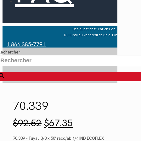
Des questions? Parlons-en !
Du lundi au vendredi de 8h à 17h
1 866 385-7791
Rechercher
×
70.339
Le
Le
$
92.52
$
67.35
prix
prix
initial
actuel
était :
est :
70.339 – Tuyau 3/8 x 50′ racc/ab 1/4 IND ECOFLEX