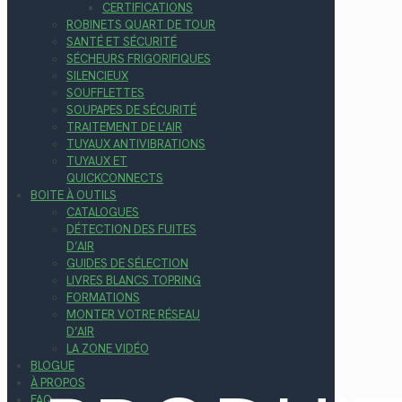
CERTIFICATIONS
ROBINETS QUART DE TOUR
SANTÉ ET SÉCURITÉ
SÉCHEURS FRIGORIFIQUES
SILENCIEUX
SOUFFLETTES
SOUPAPES DE SÉCURITÉ
TRAITEMENT DE L’AIR
TUYAUX ANTIVIBRATIONS
TUYAUX ET
QUICKCONNECTS
BOITE À OUTILS
CATALOGUES
DÉTECTION DES FUITES
D’AIR
GUIDES DE SÉLECTION
LIVRES BLANCS TOPRING
FORMATIONS
MONTER VOTRE RÉSEAU
D’AIR
LA ZONE VIDÉO
BLOGUE
À PROPOS
FAQ