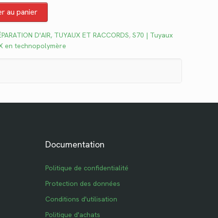
 :
er au panier
3.39.
ÉPARATION D'AIR, TUYAUX ET RACCORDS
,
S70 | Tuyaux
EX en technopolymère
Documentation
Politique de confidentialité
Protection des données
Conditions d'utilisation
Politique d'achats