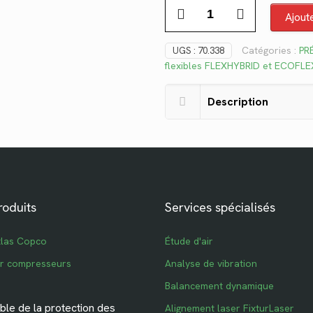
quantité
était :
est
Ajout
de
$87.08.
$6
70.338
Catégories :
PR
UGS :
70.338
flexibles FLEXHYBRID et ECOFL
Description
roduits
Services spécialisés
tlas Copco
Étude d'air
ur compresseurs
Analyse de vibration
Balancement dynamique
le de la protection des
Alignement laser FixturLaser