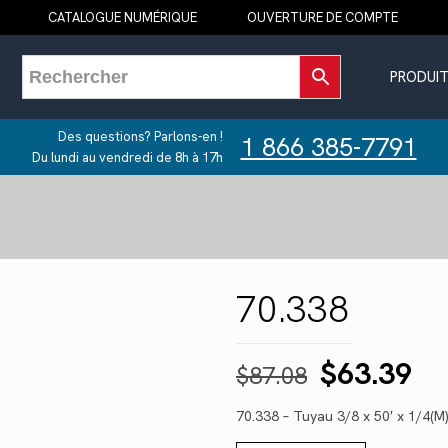
CATALOGUE NUMÉRIQUE
OUVERTURE DE COMPTE
PRODUIT
Des questions? Parlons-en !
1 866 385-7791
Du lundi au vendredi de 8h à 17h
70.338
Le
Le
$
63.39
$
87.08
prix
pr
70.338 – Tuyau 3/8 x 50′ x 1/4
initial
ac