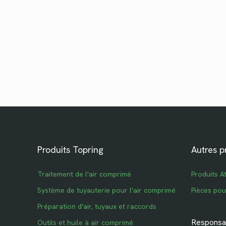
Produits Topring
Autres p
Traitement de l'air comprimé
Produits A
Système de tuyauterie pour l'air comprimé
Pièces po
Préparation d'air, tuyaux et raccords
Responsab
Outils et huile à air comprimé