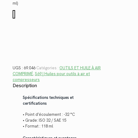
$10.94.
$7.96.
ml)
quantité
de
69.046
UGS :
69.046
Catégories :
OUTILS ET HUILE À AIR
COMPRIMÉ
,
S69 | Huiles pour outils à air et
compresseurs
Description
Spécifications techniques et
certifications
• Point d’écoulement : -32 °C
• Grade: ISO 32 / SAE 15
• Format : 118 ml