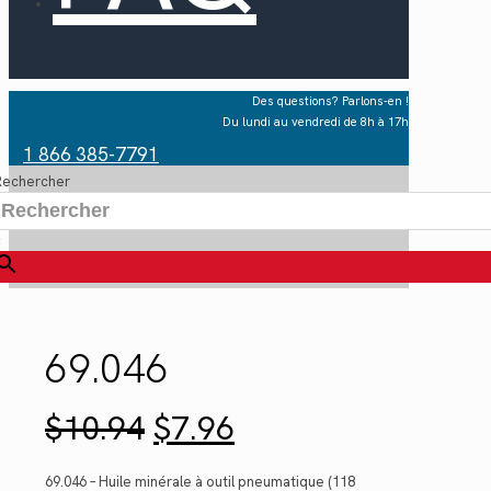
Des questions? Parlons-en !
Du lundi au vendredi de 8h à 17h
1 866 385-7791
Rechercher
×
69.046
Le
Le
$
10.94
$
7.96
prix
prix
initial
actuel
était :
est :
69.046 – Huile minérale à outil pneumatique (118