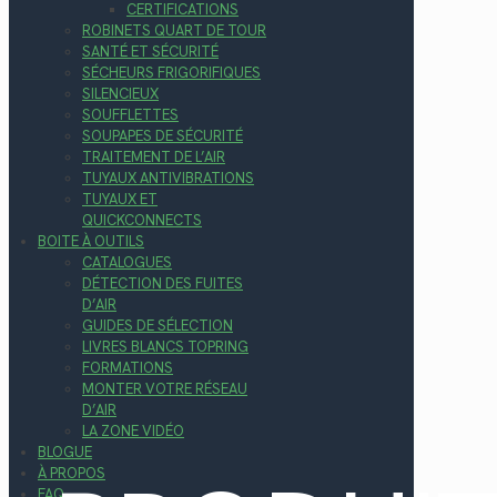
CERTIFICATIONS
ROBINETS QUART DE TOUR
SANTÉ ET SÉCURITÉ
SÉCHEURS FRIGORIFIQUES
SILENCIEUX
SOUFFLETTES
SOUPAPES DE SÉCURITÉ
TRAITEMENT DE L’AIR
TUYAUX ANTIVIBRATIONS
TUYAUX ET
QUICKCONNECTS
BOITE À OUTILS
CATALOGUES
DÉTECTION DES FUITES
D’AIR
GUIDES DE SÉLECTION
LIVRES BLANCS TOPRING
FORMATIONS
MONTER VOTRE RÉSEAU
D’AIR
LA ZONE VIDÉO
BLOGUE
À PROPOS
FAQ