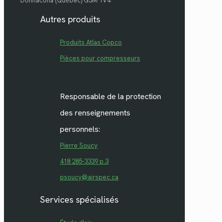
Donnacona (Québec) G3M 1V4
Autres produits
Produits Atlas Copco
Pièces pour compresseurs
Responsable de la protection
des renseignements
personnels:
Pierre Soucy
418 285-3339 p.3
psoucy@airspec.ca
Services spécialisés