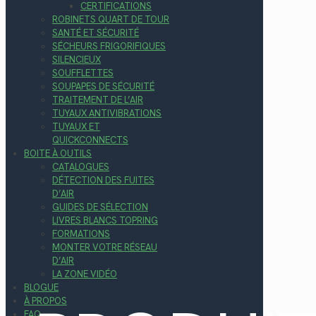
CERTIFICATIONS
ROBINETS QUART DE TOUR
SANTÉ ET SÉCURITÉ
SÉCHEURS FRIGORIFIQUES
SILENCIEUX
SOUFFLETTES
SOUPAPES DE SÉCURITÉ
TRAITEMENT DE L’AIR
TUYAUX ANTIVIBRATIONS
TUYAUX ET
QUICKCONNECTS
BOITE À OUTILS
CATALOGUES
DÉTECTION DES FUITES
D’AIR
GUIDES DE SÉLECTION
LIVRES BLANCS TOPRING
FORMATIONS
MONTER VOTRE RÉSEAU
D’AIR
LA ZONE VIDÉO
BLOGUE
À PROPOS
FAQ