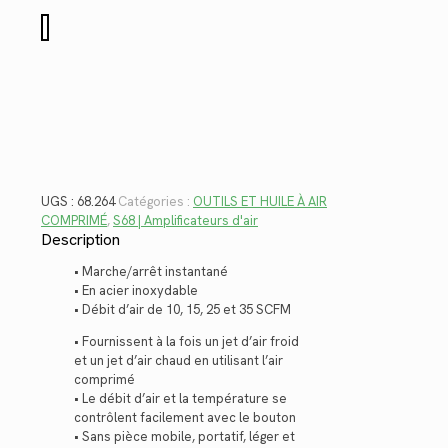
$754.00.
$548.91.
quantité
de
68.264
UGS :
68.264
Catégories :
OUTILS ET HUILE À AIR
COMPRIMÉ
,
S68 | Amplificateurs d'air
Description
• Marche/arrêt instantané
• En acier inoxydable
• Débit d’air de 10, 15, 25 et 35 SCFM
• Fournissent à la fois un jet d’air froid
et un jet d’air chaud en utilisant l’air
comprimé
• Le débit d’air et la température se
contrôlent facilement avec le bouton
• Sans pièce mobile, portatif, léger et