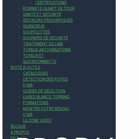
CERTIFICATIONS
ROBINETS QUART DE TOUR
SANTÉ ET SÉCURITÉ
SÉCHEURS FRIGORIFIQUES
SILENCIEUX
SOUFFLETTES
SOUPAPES DE SÉCURITÉ
TRAITEMENT DE L’AIR
TUYAUX ANTIVIBRATIONS
TUYAUX ET
QUICKCONNECTS
BOITE À OUTILS
CATALOGUES
DÉTECTION DES FUITES
D’AIR
GUIDES DE SÉLECTION
LIVRES BLANCS TOPRING
FORMATIONS
MONTER VOTRE RÉSEAU
D’AIR
LA ZONE VIDÉO
BLOGUE
À PROPOS
FAQ