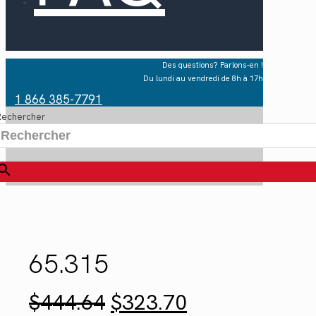
Des questions? Parlons-en !
Du lundi au vendredi de 8h à 17h
1 866 385-7791
Rechercher
×
65.315
Le
Le
$
444.64
$
323.70
prix
prix