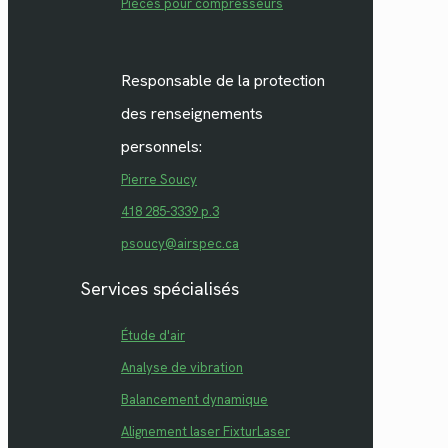
Pièces pour compresseurs
Responsable de la protection
des renseignements
personnels:
Pierre Soucy
418 285-3339 p.3
psoucy@airspec.ca
Services spécialisés
Étude d'air
Analyse de vibration
Balancement dynamique
Alignement laser FixturLaser