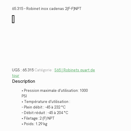
initial
actuel
était :
est :
65.315 – Robinet inox cadenas 2(F-F)NPT
$444.64.
$323.70.
quantité
de
65.315
UGS :
65.315
Catégorie :
S65 | Robinets quart de
tour
Description
• Pression maximale d’utilisation: 1000
PSI
• Température d’utilisation :
– Plein débit : -45 à 232 °C
– Débit réduit : -45 à 204 °C
• Filetage: 2 (F) NPT
• Poids: 1.29 kg