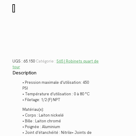
$28.08.
$20.44.
quantité
de
65.150
UGS :
65.150
Catégorie :
S65 | Robinets quart de
tour
Description
• Pression maximale d’utilisation: 450
PSI
• Température d’utilisation : 0 à 80 °C
• Filetage: 1/2 (F) NPT
Matériau(x):
• Corps : Laiton nickelé
• Bille : Laiton chromé
• Poignée : Aluminium
• Joint d’étanchéité : Nitrile• Joints de