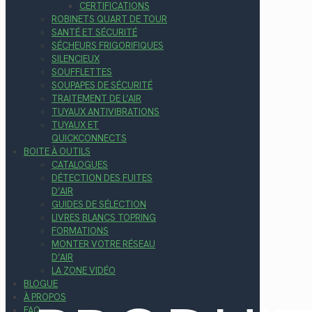
CERTIFICATIONS
ROBINETS QUART DE TOUR
SANTÉ ET SÉCURITÉ
SÉCHEURS FRIGORIFIQUES
SILENCIEUX
SOUFFLETTES
SOUPAPES DE SÉCURITÉ
TRAITEMENT DE L’AIR
TUYAUX ANTIVIBRATIONS
TUYAUX ET
QUICKCONNECTS
BOITE À OUTILS
CATALOGUES
DÉTECTION DES FUITES
D’AIR
GUIDES DE SÉLECTION
LIVRES BLANCS TOPRING
FORMATIONS
MONTER VOTRE RÉSEAU
D’AIR
LA ZONE VIDÉO
BLOGUE
À PROPOS
FAQ