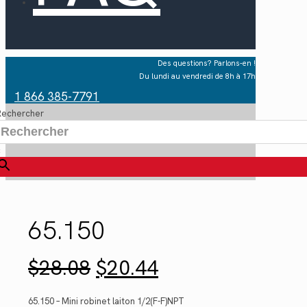
Des questions? Parlons-en !
Du lundi au vendredi de 8h à 17h
1 866 385-7791
Rechercher
×
65.150
Le
Le
$
28.08
$
20.44
prix
prix
initial
actuel
était :
est :
65.150 – Mini robinet laiton 1/2(F-F)NPT