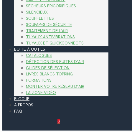
SÉCHEURS FRIGORIFIQUES
SILENCIEUX
SOUFFLETTES
SOUPAPES DE SÉCURITÉ
TRAITEMENT DE L’AIR
TUYAUX ANTIVIBRATIONS
TUYAUX ET QUICKCONNECTS
BOITE À OUTILS
CATALOGUES
DÉTECTION DES FUITES D’AIR
GUIDES DE SÉLECTION
LIVRES BLANCS TOPRING
FORMATIONS
MONTER VOTRE RÉSEAU D’AIR
LA ZONE VIDÉO
BLOGUE
À PROPOS
FAQ
0