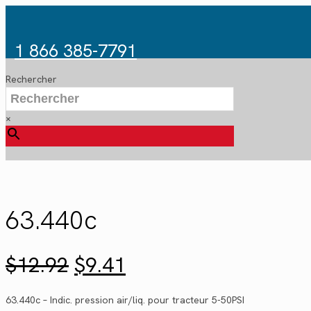
1 866 385-7791
Rechercher
×
63.440c
Le
Le
$
12.92
$
9.41
prix
prix
initial
actuel
63.440c – Indic. pression air/liq. pour tracteur 5-50PSI
était :
est :