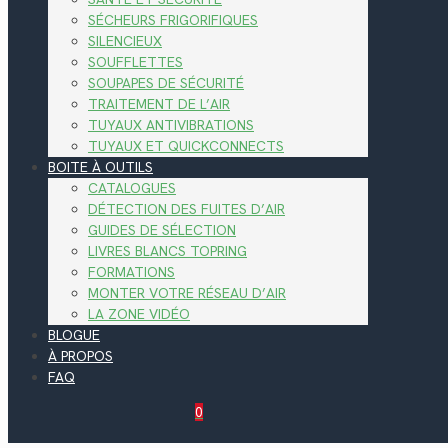
SÉCHEURS FRIGORIFIQUES
SILENCIEUX
SOUFFLETTES
SOUPAPES DE SÉCURITÉ
TRAITEMENT DE L’AIR
TUYAUX ANTIVIBRATIONS
TUYAUX ET QUICKCONNECTS
BOITE À OUTILS
CATALOGUES
DÉTECTION DES FUITES D’AIR
GUIDES DE SÉLECTION
LIVRES BLANCS TOPRING
FORMATIONS
MONTER VOTRE RÉSEAU D’AIR
LA ZONE VIDÉO
BLOGUE
À PROPOS
FAQ
0