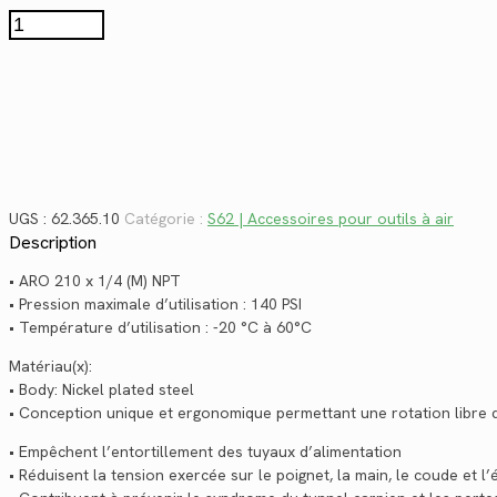
$14.82.
$10.79.
quantité
de
62.365.10
UGS :
62.365.10
Catégorie :
S62 | Accessoires pour outils à air
Description
• ARO 210 x 1/4 (M) NPT
• Pression maximale d’utilisation : 140 PSI
• Température d’utilisation : -20 °C à 60°C
Matériau(x):
• Body: Nickel plated steel
• Conception unique et ergonomique permettant une rotation libre d
• Empêchent l’entortillement des tuyaux d’alimentation
• Réduisent la tension exercée sur le poignet, la main, le coude et l