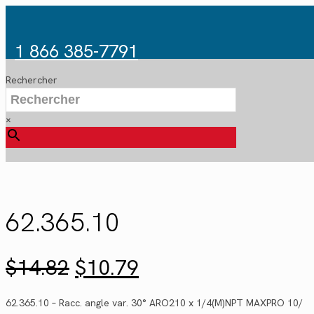
1 866 385-7791
Rechercher
×
62.365.10
Le
Le
$
14.82
$
10.79
prix
prix
initial
actuel
62.365.10 – Racc. angle var. 30° ARO210 x 1/4(M)NPT MAXPRO 10/
était :
est :