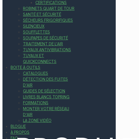
CERTIFICATIONS
ROBINETS QUART DE TOUR
SANTÉ ET SÉCURITÉ
SÉCHEURS FRIGORIFIQUES
SILENCIEUX
SOUFFLETTES
SOUPAPES DE SÉCURITÉ
TRAITEMENT DE L’AIR
TUYAUX ANTIVIBRATIONS
TUYAUX ET
QUICKCONNECTS
BOITE À OUTILS
CATALOGUES
DÉTECTION DES FUITES
D’AIR
GUIDES DE SÉLECTION
LIVRES BLANCS TOPRING
FORMATIONS
MONTER VOTRE RÉSEAU
D’AIR
LA ZONE VIDÉO
BLOGUE
À PROPOS
FAQ