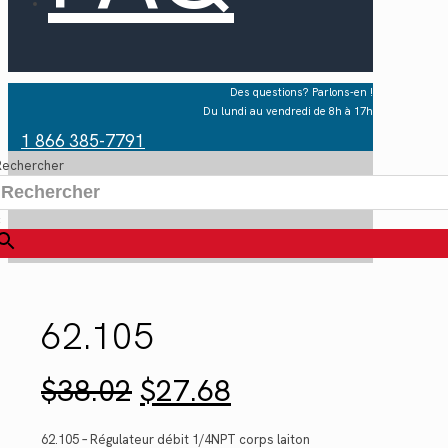
Des questions? Parlons-en !
Du lundi au vendredi de 8h à 17h
1 866 385-7791
Rechercher
×
62.105
Le
Le
$
38.02
$
27.68
prix
prix
initial
actuel
était :
est :
62.105 – Régulateur débit 1/4NPT corps laiton