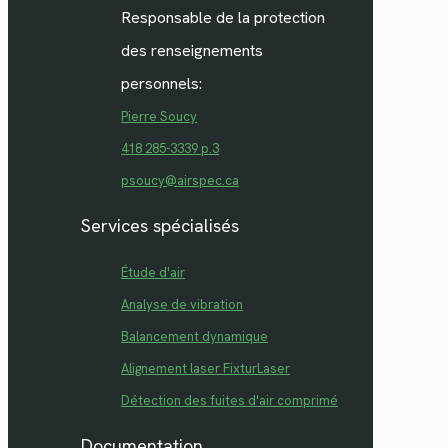
Responsable de la protection
des renseignements
personnels:
Pierre Soucy
418 285-3339 p.3
psoucy@airspec.ca
Services spécialisés
Étude d'air
Analyse de vibration
Balancement dynamique
Alignement laser FixturLaser
Détection des fuites d'air comprimé
Documentation