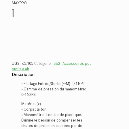
$38.02.
$27.68.
MAXPRO
quantité
de
62.105
UGS :
62.105
Catégorie :
S62 | Accessoires pour
outils à air
Description
• Filetage Entrée/Sortie(F-M): 1/4 NPT
• Gamme de pression du manomètre:
0-160 PSI
Matériau(x):
• Corps : laiton
• Manomètre : Lentille de plastique•
Élimine le besoin de compenser les
chutes de pression causées par de