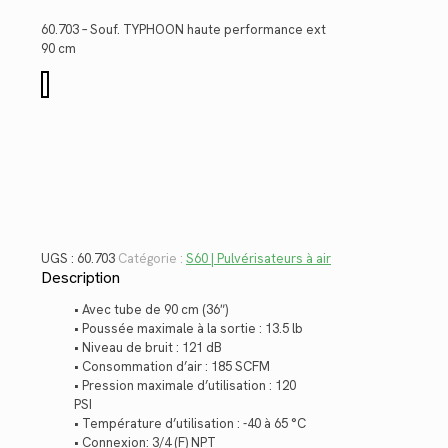
initial
actuel
était :
est :
60.703 – Souf. TYPHOON haute performance ext
$1,039.66.
$756.87.
90 cm
quantité
de
60.703
UGS :
60.703
Catégorie :
S60 | Pulvérisateurs à air
Description
• Avec tube de 90 cm (36″)
• Poussée maximale à la sortie : 13.5 lb
• Niveau de bruit : 121 dB
• Consommation d’air : 185 SCFM
• Pression maximale d’utilisation : 120
PSI
• Température d’utilisation : -40 à 65 °C
• Connexion: 3/4 (F) NPT