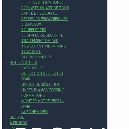
CERTIFICATIONS
ROBINETS QUART DE TOUR
SANTÉ ET SÉCURITÉ
SÉCHEURS FRIGORIFIQUES
SILENCIEUX
SOUFFLETTES
SOUPAPES DE SÉCURITÉ
TRAITEMENT DE L’AIR
TUYAUX ANTIVIBRATIONS
TUYAUX ET
QUICKCONNECTS
BOITE À OUTILS
CATALOGUES
DÉTECTION DES FUITES
D’AIR
GUIDES DE SÉLECTION
LIVRES BLANCS TOPRING
FORMATIONS
MONTER VOTRE RÉSEAU
D’AIR
LA ZONE VIDÉO
BLOGUE
À PROPOS
FAQ