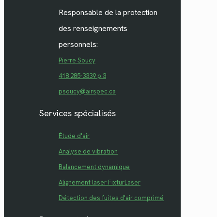
Responsable de la protection
des renseignements
personnels:
Pierre Soucy
418 285-3339 p.3
psoucy@airspec.ca
Services spécialisés
Étude d'air
Analyse de vibration
Balancement dynamique
Alignement laser FixturLaser
Détection des fuites d'air comprimé