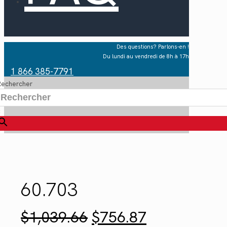
Des questions? Parlons-en !
Du lundi au vendredi de 8h à 17h
1 866 385-7791
Rechercher
×
60.703
Le
Le
$
1,039.66
$
756.87
prix
prix