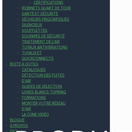
CERTIFICATIONS
ROBINETS QUART DE TOUR
SANTÉ ET SÉCURITÉ
SÉCHEURS FRIGORIFIQUES
SILENCIEUX
SOUFFLETTES
SOUPAPES DE SÉCURITÉ
TRAITEMENT DE L’AIR
TUYAUX ANTIVIBRATIONS
TUYAUX ET
QUICKCONNECTS
BOITE À OUTILS
CATALOGUES
DÉTECTION DES FUITES
D’AIR
GUIDES DE SÉLECTION
LIVRES BLANCS TOPRING
FORMATIONS
MONTER VOTRE RÉSEAU
D’AIR
LA ZONE VIDÉO
BLOGUE
À PROPOS
FAQ