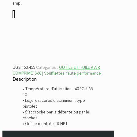
$78.28.
$56.99.
ampl.
quantité
de
60.453
UGS :
60.453
Catégories :
OUTILS ET HUILE À AIR
COMPRIMÉ
,
S60 | Soufflettes haute performance
Description
• Température d’utilisation: -40 °C à 65
°C
• Légères, corps d’aluminium, type
pistolet
• S’accroche par la détente ou par le
crochet
• Orifice d’entrée : ¼ NPT