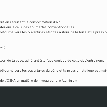
tout en réduisant la consommation d’air
férieur à celui des soufflettes conventionnelles
st détourné vers les ouvertures étroites autour de la buse et la press
398)
utour de la buse, adhérant à la face conique de celle-ci. L’entraineme
est détourné vers les ouvertures du cône et la pression statique est m
 de l’OSHA en matière de niveau sonore.Aluminium