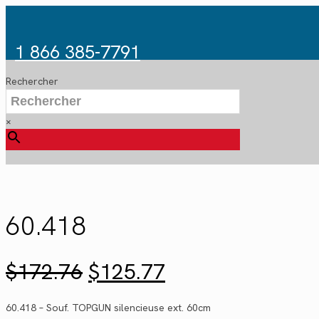
1 866 385-7791
Rechercher
×
60.418
Le
Le
$
172.76
$
125.77
prix
prix
initial
actuel
60.418 – Souf. TOPGUN silencieuse ext. 60cm
était :
est :