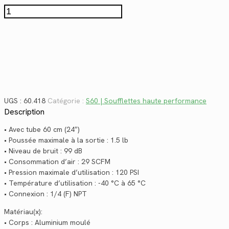
$172.76.
$125.77.
quantité
de
60.418
UGS :
60.418
Catégorie :
S60 | Soufflettes haute performance
Description
• Avec tube 60 cm (24″)
• Poussée maximale à la sortie : 1.5 lb
• Niveau de bruit : 99 dB
• Consommation d’air : 29 SCFM
• Pression maximale d’utilisation : 120 PSI
• Température d’utilisation : -40 °C à 65 °C
• Connexion : 1/4 (F) NPT
Matériau(x):
• Corps : Aluminium moulé