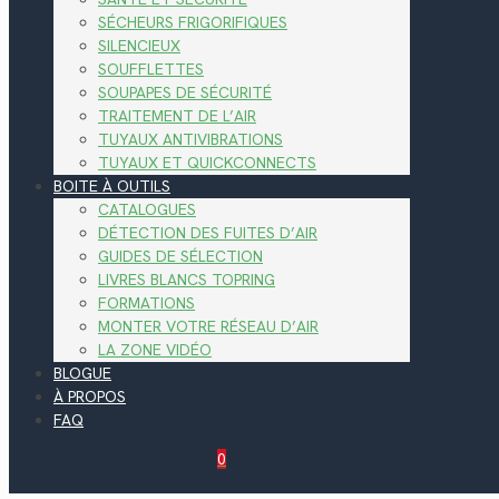
SÉCHEURS FRIGORIFIQUES
SILENCIEUX
SOUFFLETTES
SOUPAPES DE SÉCURITÉ
TRAITEMENT DE L’AIR
TUYAUX ANTIVIBRATIONS
TUYAUX ET QUICKCONNECTS
BOITE À OUTILS
CATALOGUES
DÉTECTION DES FUITES D’AIR
GUIDES DE SÉLECTION
LIVRES BLANCS TOPRING
FORMATIONS
MONTER VOTRE RÉSEAU D’AIR
LA ZONE VIDÉO
BLOGUE
À PROPOS
FAQ
0