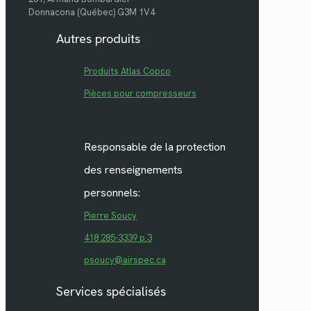
Donnacona (Québec) G3M 1V4
Autres produits
Produits Atlas Copco
Pièces pour compresseurs
Responsable de la protection
des renseignements
personnels:
Pierre Soucy
418 285-3339 p.3
psoucy@airspec.ca
Services spécialisés