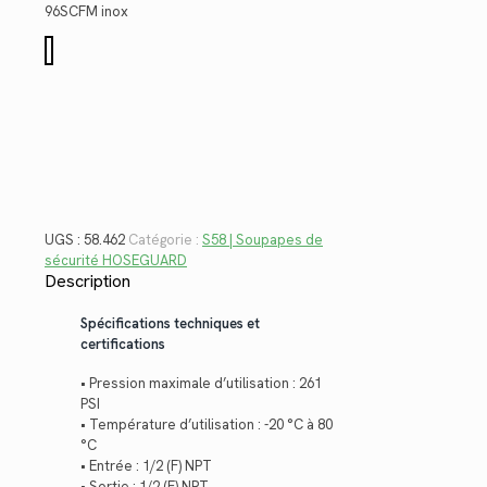
$410.68.
$298.98.
96SCFM inox
quantité
de
58.462
UGS :
58.462
Catégorie :
S58 | Soupapes de
sécurité HOSEGUARD
Description
Spécifications techniques et
certifications
• Pression maximale d’utilisation : 261
PSI
• Température d’utilisation : -20 °C à 80
°C
• Entrée : 1/2 (F) NPT
• Sortie : 1/2 (F) NPT