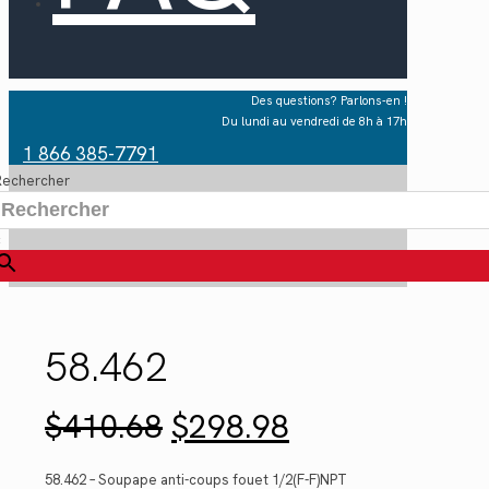
Des questions? Parlons-en !
Du lundi au vendredi de 8h à 17h
1 866 385-7791
Rechercher
×
58.462
Le
Le
$
410.68
$
298.98
prix
prix
initial
actuel
était :
est :
58.462 – Soupape anti-coups fouet 1/2(F-F)NPT