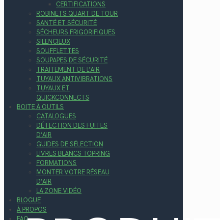
CERTIFICATIONS
ROBINETS QUART DE TOUR
SANTÉ ET SÉCURITÉ
SÉCHEURS FRIGORIFIQUES
SILENCIEUX
SOUFFLETTES
SOUPAPES DE SÉCURITÉ
TRAITEMENT DE L’AIR
TUYAUX ANTIVIBRATIONS
TUYAUX ET
QUICKCONNECTS
BOITE À OUTILS
CATALOGUES
DÉTECTION DES FUITES
D’AIR
GUIDES DE SÉLECTION
LIVRES BLANCS TOPRING
FORMATIONS
MONTER VOTRE RÉSEAU
D’AIR
LA ZONE VIDÉO
BLOGUE
À PROPOS
FAQ