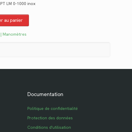
NPT LM 0-1000 inox
tuel
 :
er au panier
1.98.
 | Manomètres
Documentation
Politique de confidentialité
Protection des données
Conditions d'utilisation