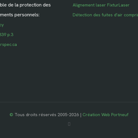
le de la protection des
Alignement laser FixturLaser
ments personnels:
Détection des fuites d'air compr
cy
339 p.3
rspec.ca
©
Tous droits réservés 2005-2026 |
Création Web Portneuf