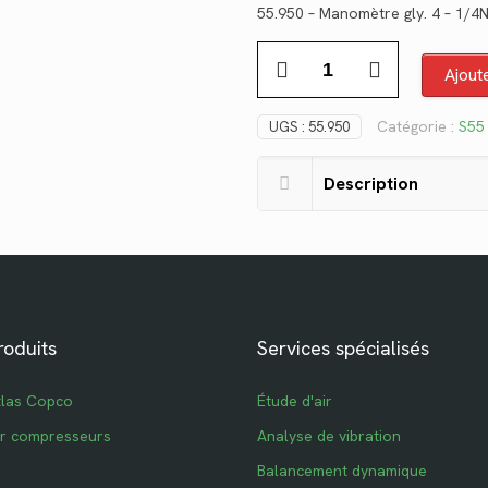
55.950 – Manomètre gly. 4 – 1/4
initial
ac
quantité
était :
est
Ajout
de
$98.88.
$7
55.950
Catégorie :
S55
UGS :
55.950
Description
roduits
Services spécialisés
tlas Copco
Étude d'air
ur compresseurs
Analyse de vibration
Balancement dynamique