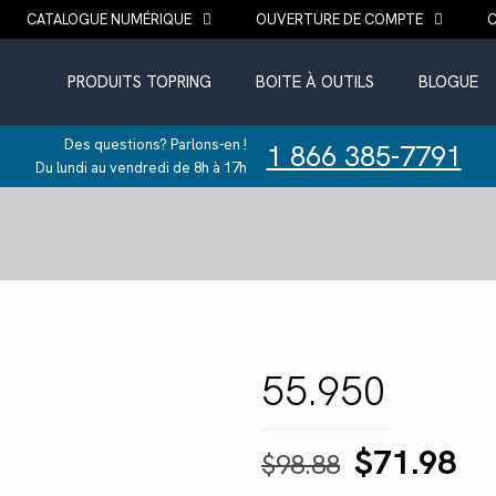
CATALOGUE NUMÉRIQUE
OUVERTURE DE COMPTE
PRODUITS TOPRING
BOITE À OUTILS
BLOGUE
Des questions? Parlons-en !
1 866 385-7791
Du lundi au vendredi de 8h à 17h
55.950
Le
Le
$
71.98
$
98.88
prix
pr