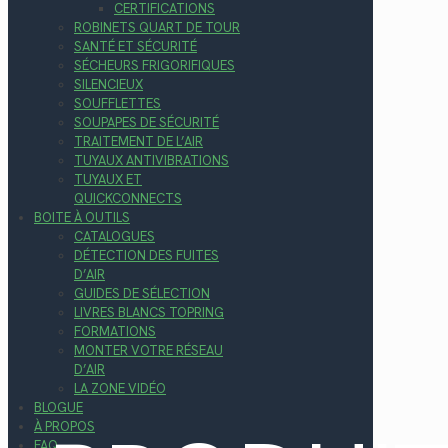
CERTIFICATIONS
ROBINETS QUART DE TOUR
SANTÉ ET SÉCURITÉ
SÉCHEURS FRIGORIFIQUES
SILENCIEUX
SOUFFLETTES
SOUPAPES DE SÉCURITÉ
TRAITEMENT DE L’AIR
TUYAUX ANTIVIBRATIONS
TUYAUX ET
QUICKCONNECTS
BOITE À OUTILS
CATALOGUES
DÉTECTION DES FUITES
D’AIR
GUIDES DE SÉLECTION
LIVRES BLANCS TOPRING
FORMATIONS
MONTER VOTRE RÉSEAU
D’AIR
LA ZONE VIDÉO
BLOGUE
À PROPOS
FAQ