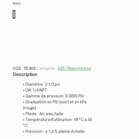
$79.08.
$57.57.
inox
quantité
de
55.865
UGS :
55.865
Catégorie :
S55 | Manomètres
Description
• Diamètre: 2-1/2 po
• LM: 1/4 NPT
• Gamme de pression: 0-3000 PSI
• Graduation en PSI (noir) et en kPa
(rouge)
• Fluide : Air, eau, huile
• Températured’utilisation: 18 °C à 60
°C
• Précision : ± 1,6 % pleine échelle