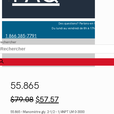
Des questions? Parlons-en !
Du lundi au vendredi de 8h à 17h
1 866 385-7791
Rechercher
×
55.865
Le
Le
$
79.08
$
57.57
prix
prix
initial
actuel
était :
est :
55.865 – Manomètre gly. 2-1/2 – 1/4NPT LM 0-3000