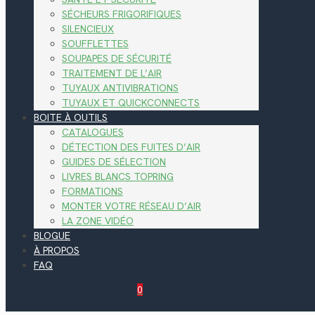
SÉCHEURS FRIGORIFIQUES
SILENCIEUX
SOUFFLETTES
SOUPAPES DE SÉCURITÉ
TRAITEMENT DE L’AIR
TUYAUX ANTIVIBRATIONS
TUYAUX ET QUICKCONNECTS
BOITE À OUTILS
CATALOGUES
DÉTECTION DES FUITES D’AIR
GUIDES DE SÉLECTION
LIVRES BLANCS TOPRING
FORMATIONS
MONTER VOTRE RÉSEAU D’AIR
LA ZONE VIDÉO
BLOGUE
À PROPOS
FAQ
0