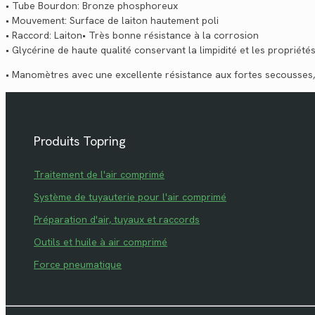
• Tube Bourdon: Bronze phosphoreux
• Mouvement: Surface de laiton hautement poli
• Raccord: Laiton• Très bonne résistance à la corrosion
• Glycérine de haute qualité conservant la limpidité et les propriét
• Manomètres avec une excellente résistance aux fortes secousses, 
Produits Topring
Traitement de l'air comprimé
Système de tuyauterie pour l'air comprimé
Préparation d'air, tuyaux et raccords
Outils et huile à air comprimé
Force pneumatique