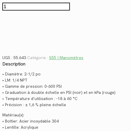
$27.76.
$20.21.
quantité
de
55.643
UGS :
55.643
Catégorie :
S55 | Manomètres
Description
• Diamètre: 2-1/2 po
• LM: 1/4 NPT
• Gamme de pression: 0-600 PSI
• Graduation à double échelle en PSI (noir) et en kPa (rouge)
• Température d’utilisation : -18 à 60 °C
• Précision : ± 1,6 % pleine échelle
Matériau(x):
• Boîtier: Acier inoxydable 304
• Lentille: Acrylique