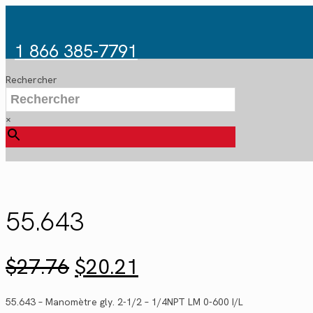
1 866 385-7791
Rechercher
×
55.643
Le
Le
$
27.76
$
20.21
prix
prix
initial
actuel
55.643 – Manomètre gly. 2-1/2 – 1/4NPT LM 0-600 I/L
était :
est :