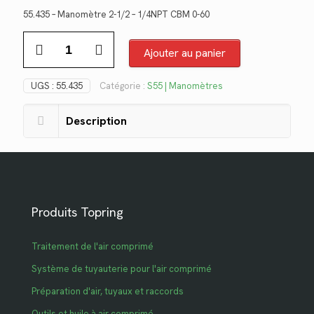
prix
prix
55.435 – Manomètre 2-1/2 – 1/4NPT CBM 0-60
initial
actuel
quantité
était :
est :
de
Ajouter au panier
$14.48.
$10.54.
55.435
UGS :
55.435
Catégorie :
S55 | Manomètres
Description
Produits Topring
Traitement de l'air comprimé
Système de tuyauterie pour l'air comprimé
Préparation d'air, tuyaux et raccords
Outils et huile à air comprimé