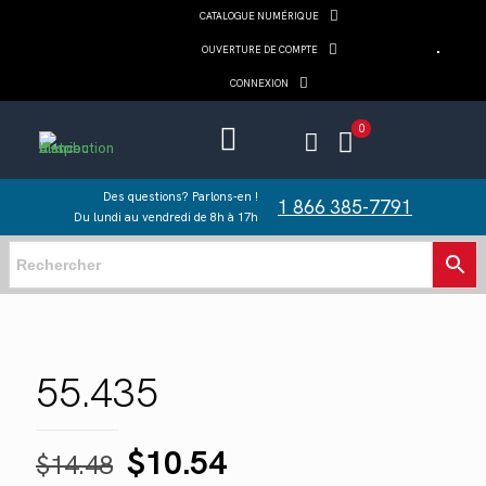
CATALOGUE NUMÉRIQUE
OUVERTURE DE COMPTE
CONNEXION
0
Des questions? Parlons-en !
1 866 385-7791
Du lundi au vendredi de 8h à 17h
55.435
Le
Le
$
10.54
$
14.48