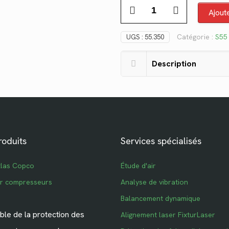
quantité
était :
est 
Ajout
de
$12.08.
$8.7
55.350
Catégorie :
S55
UGS :
55.350
Description
roduits
Services spécialisés
tlas Copco
Étude d'air
ur compresseurs
Analyse de vibration
Balancement dynamique
le de la protection des
Alignement laser FixturLaser