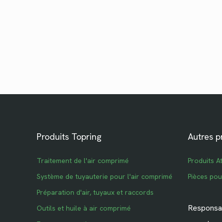
Produits Topring
Autres p
Traitement de l'air comprimé
Produits A
Système de tuyauterie pour l'air comprimé
Pièces po
Préparation d'air, tuyaux et raccords
Responsab
Outils et huile à air comprimé