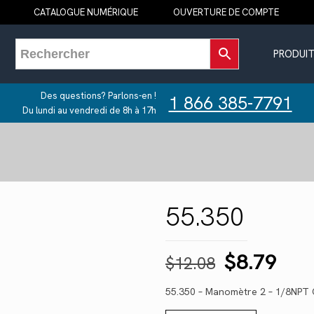
CATALOGUE NUMÉRIQUE
OUVERTURE DE COMPTE
PRODUIT
Des questions? Parlons-en !
1 866 385-7791
Du lundi au vendredi de 8h à 17h
55.350
Le
Le
$
8.79
$
12.08
prix
prix
55.350 – Manomètre 2 – 1/8NPT
initial
act