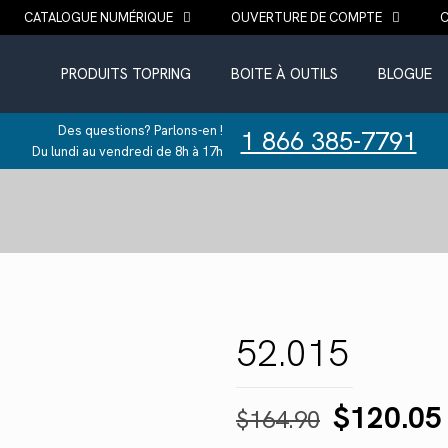
CATALOGUE NUMÉRIQUE
OUVERTURE DE COMPTE
PRODUITS TOPRING
BOITE À OUTILS
BLOGUE
Des questions? Parlons-en !
1 866 385-7791
Du lundi au vendredi de 8h à 17h
52.015
Le
$
120.05
$
164.90
prix