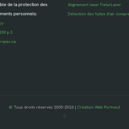
le de la protection des
Alignement laser FixturLaser
ments personnels:
Détection des fuites d'air compr
cy
339 p.3
rspec.ca
©
Tous droits réservés 2005-2026 |
Création Web Portneuf