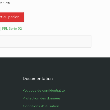
/2 1-25
actuel
est :
er au panier
$120.05.
| FRL Série 52
Documentation
Politique de confidentialité
Protection des données
Conditions d'utilisation