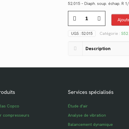
52.015 – Diaph. soup. échap. R 1
initial
quantité
était :
Ajout
de
$164.90.
52.015
Catégorie :
S52 
UGS :
52.015
Description
roduits
Services spécialisés
tlas Copco
Étude d'air
ur compresseurs
Analyse de vibration
Balancement dynamique