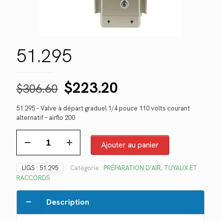
51.295
Le
Le
$
223.20
$
306.60
prix
prix
51.295 – Valve à départ graduel 1/4 pouce 110 volts courant
initial
actuel
alternatif – airflo 200
était :
est :
quantité
$306.60.
$223.20.
de
Ajouter au panier
51.295
UGS :
51.295
Catégorie :
PRÉPARATION D'AIR, TUYAUX ET
RACCORDS
Description