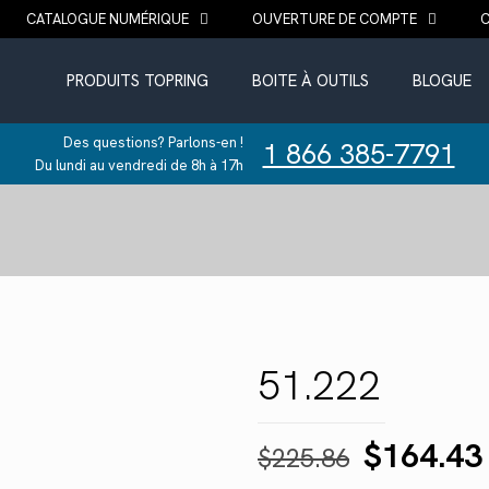
CATALOGUE NUMÉRIQUE
OUVERTURE DE COMPTE
PRODUITS TOPRING
BOITE À OUTILS
BLOGUE
Des questions? Parlons-en !
1 866 385-7791
Du lundi au vendredi de 8h à 17h
51.222
Le
$
164.43
$
225.86
prix