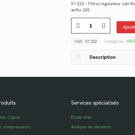
51.222 – Filtre/régulateur lubri
initial
airflo 200
était :
quantité
$225.86.
Ajout
de
51.222
Catégorie :
PRÉ
UGS :
51.222
Description
roduits
Services spécialisés
tlas Copco
Étude d'air
ur compresseurs
Analyse de vibration