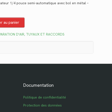
ficateur 1/4 pouce semi-automatique avec bol en métal –
actuel
est :
$164.43.
er au panier
PARATION D'AIR, TUYAUX ET RACCORDS
Documentation
Politique de confidentialité
Protection des données