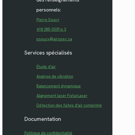
personnels:
Pierre Soucy
418 285-3339 p.3
psoucy@airspec.ca
Services spécialisés
Étude d'air
Analyse de vibration
Balancement dynamique
Alignement laser FixturLaser
Détection des fuites d'air comprimé
Documentation
Politique de confidentialité