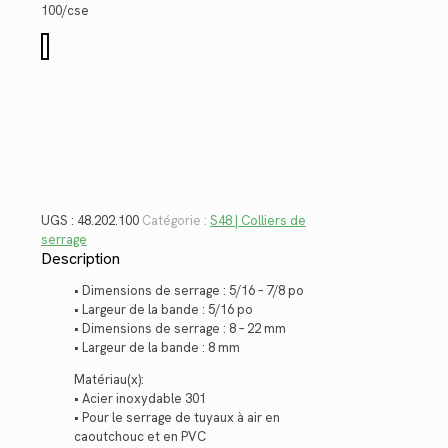
$1.52.
$1.11.
100/cse
quantité
de
48.202.100
UGS :
48.202.100
Catégorie :
S48 | Colliers de
serrage
Description
• Dimensions de serrage : 5/16 – 7/8 po
• Largeur de la bande : 5/16 po
• Dimensions de serrage : 8 – 22 mm
• Largeur de la bande : 8 mm
Matériau(x):
• Acier inoxydable 301
• Pour le serrage de tuyaux à air en
caoutchouc et en PVC