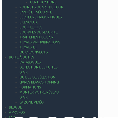
CERTIFICATIONS
ROBINETS QUART DE TOUR
SANTÉ ET SÉCURITÉ
SÉCHEURS FRIGORIFIQUES
SILENCIEUX
SOUFFLETTES
SOUPAPES DE SÉCURITÉ
TRAITEMENT DE L’AIR
TUYAUX ANTIVIBRATIONS
TUYAUX ET
QUICKCONNECTS
BOITE À OUTILS
CATALOGUES
DÉTECTION DES FUITES
D’AIR
GUIDES DE SÉLECTION
LIVRES BLANCS TOPRING
FORMATIONS
MONTER VOTRE RÉSEAU
D’AIR
LA ZONE VIDÉO
BLOGUE
À PROPOS
FAQ