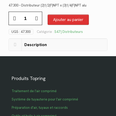
prix
prix
47.300 – Distributeur (2)1/2(F)NPT x (3)1/4(F)NPT alu
initial
actuel
quantité
était :
est :
de
Ajouter au panier
$114.24.
$83.17.
47.300
UGS :
47.300
Catégorie :
S47 | Distributeurs
Description
Produits Topring
Traitement de l'air comprimé
Système de tuyauterie pour l'air comprimé
Préparation d'air, tuyaux et raccords
Outils et huile à air comprimé