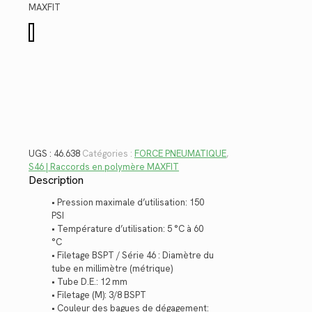
$7.36.
$5.36.
MAXFIT
quantité
de
46.638
UGS :
46.638
Catégories :
FORCE PNEUMATIQUE
,
S46 | Raccords en polymère MAXFIT
Description
• Pression maximale d’utilisation: 150
PSI
• Température d’utilisation: 5 °C à 60
°C
• Filetage BSPT / Série 46 : Diamètre du
tube en millimètre (métrique)
• Tube D.E.: 12 mm
• Filetage (M): 3/8 BSPT
• Couleur des bagues de dégagement: