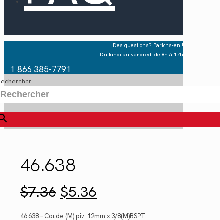
Des questions? Parlons-en !
Du lundi au vendredi de 8h à 17h
1 866 385-7791
Rechercher
×
46.638
Le
Le
$
7.36
$
5.36
prix
prix
initial
actuel
était :
est :
46.638 – Coude (M) piv. 12mm x 3/8(M)BSPT