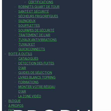
CERTIFICATIONS
ROBINETS QUART DE TOUR
SANTÉ ET SÉCURITÉ
SÉCHEURS FRIGORIFIQUES
SILENCIEUX
SOUFFLETTES
SOUPAPES DE SÉCURITÉ
TRAITEMENT DE L’AIR
TUYAUX ANTIVIBRATIONS
TUYAUX ET
QUICKCONNECTS
BOITE À OUTILS
CATALOGUES
DÉTECTION DES FUITES
D’AIR
GUIDES DE SÉLECTION
LIVRES BLANCS TOPRING
FORMATIONS
MONTER VOTRE RÉSEAU
D’AIR
LA ZONE VIDÉO
BLOGUE
À PROPOS
FAQ