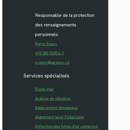
Responsable de la protection
des renseignements
personnels:
Pierre Soucy
418 285-3339 p.3
psoucy@airspec.ca
Services spécialisés
Étude d'air
Analyse de vibration
Balancement dynamique
Alignement laser FixturLaser
Détection des fuites d'air comprimé