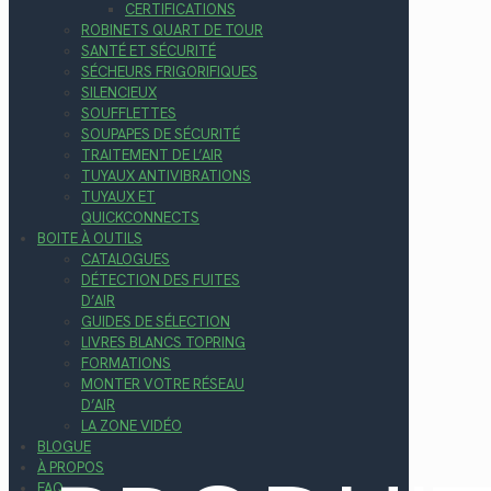
CERTIFICATIONS
ROBINETS QUART DE TOUR
SANTÉ ET SÉCURITÉ
SÉCHEURS FRIGORIFIQUES
SILENCIEUX
SOUFFLETTES
SOUPAPES DE SÉCURITÉ
TRAITEMENT DE L’AIR
TUYAUX ANTIVIBRATIONS
TUYAUX ET
QUICKCONNECTS
BOITE À OUTILS
CATALOGUES
DÉTECTION DES FUITES
D’AIR
GUIDES DE SÉLECTION
LIVRES BLANCS TOPRING
FORMATIONS
MONTER VOTRE RÉSEAU
D’AIR
LA ZONE VIDÉO
BLOGUE
À PROPOS
FAQ