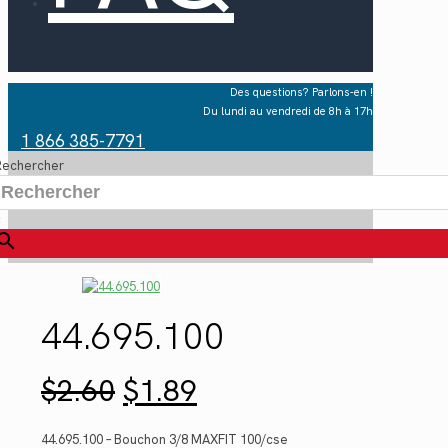
Des questions? Parlons-en !
Du lundi au vendredi de 8h à 17h
1 866 385-7791
Rechercher
×
44.695.100
Le
Le
$
2.60
$
1.89
prix
prix
initial
actuel
était :
est :
44.695.100 – Bouchon 3/8 MAXFIT 100/cse