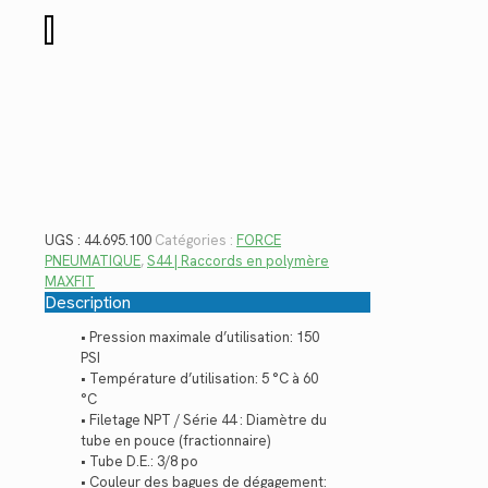
$2.60.
$1.89.
quantité
de
44.695.100
UGS :
44.695.100
Catégories :
FORCE
PNEUMATIQUE
,
S44 | Raccords en polymère
MAXFIT
Description
• Pression maximale d’utilisation: 150
PSI
• Température d’utilisation: 5 °C à 60
°C
• Filetage NPT / Série 44 : Diamètre du
tube en pouce (fractionnaire)
• Tube D.E.: 3/8 po
• Couleur des bagues de dégagement: