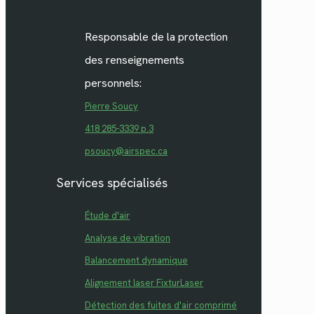
Responsable de la protection
des renseignements
personnels:
Pierre Soucy
418 285-3339 p.3
psoucy@airspec.ca
Services spécialisés
Étude d'air
Analyse de vibration
Balancement dynamique
Alignement laser FixturLaser
Détection des fuites d'air comprimé