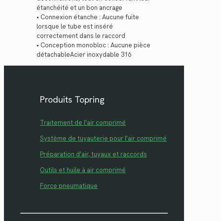
étanchéité et un bon ancrage
• Connexion étanche : Aucune fuite
lorsque le tube est inséré
correctement dans le raccord
• Conception monobloc : Aucune pièce
détachableAcier inoxydable 316
Produits Topring
Traitement de l'air comprimé
Système de tuyauterie pour l'air comprimé
Préparation d'air, tuyaux et raccords
Outils et huile à air comprimé
Force pneumatique