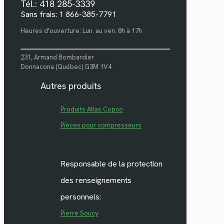
Tél.: 418 285-3339
Sans frais: 1 866-385-7791
Heures d'ouverture: Lun. au ven. 8h à 17h
231, Armand Bombardier
Donnacona (Québec) G3M 1V4
Autres produits
Produits Atlas Copco
Pièces pour compresseurs
Responsable de la protection
des renseignements
personnels:
Pierre Soucy