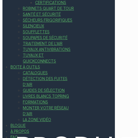
CERTIFICATIONS
ROBINETS QUART DE TOUR
SANTÉ ET SÉCURITÉ
SÉCHEURS FRIGORIFIQUES
SILENCIEUX
SOUFFLETTES
SOUPAPES DE SÉCURITÉ
TRAITEMENT DE L’AIR
TUYAUX ANTIVIBRATIONS
TUYAUX ET
QUICKCONNECTS
BOITE À OUTILS
CATALOGUES
DÉTECTION DES FUITES
D’AIR
GUIDES DE SÉLECTION
LIVRES BLANCS TOPRING
FORMATIONS
MONTER VOTRE RÉSEAU
D’AIR
LA ZONE VIDÉO
BLOGUE
À PROPOS
FAQ