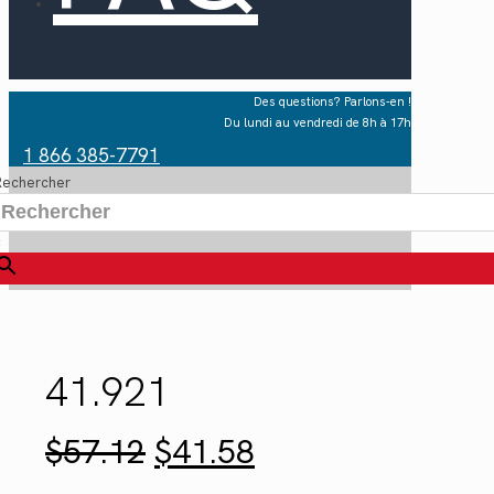
Des questions? Parlons-en !
Du lundi au vendredi de 8h à 17h
1 866 385-7791
Rechercher
×
41.921
Le
Le
$
57.12
$
41.58
prix
prix
initial
actuel