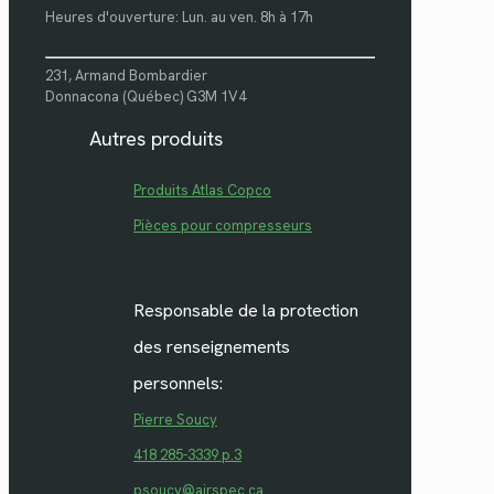
Heures d'ouverture: Lun. au ven. 8h à 17h
231, Armand Bombardier
Donnacona (Québec) G3M 1V4
Autres produits
Produits Atlas Copco
Pièces pour compresseurs
Responsable de la protection
des renseignements
personnels:
Pierre Soucy
418 285-3339 p.3
psoucy@airspec.ca