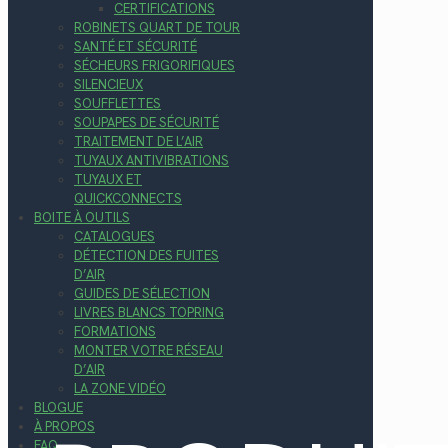
CERTIFICATIONS
ROBINETS QUART DE TOUR
SANTÉ ET SÉCURITÉ
SÉCHEURS FRIGORIFIQUES
SILENCIEUX
SOUFFLETTES
SOUPAPES DE SÉCURITÉ
TRAITEMENT DE L’AIR
TUYAUX ANTIVIBRATIONS
TUYAUX ET
QUICKCONNECTS
BOITE À OUTILS
CATALOGUES
DÉTECTION DES FUITES
D’AIR
GUIDES DE SÉLECTION
LIVRES BLANCS TOPRING
FORMATIONS
MONTER VOTRE RÉSEAU
D’AIR
LA ZONE VIDÉO
BLOGUE
À PROPOS
FAQ