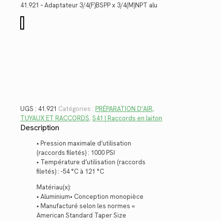
était :
est :
41.921 – Adaptateur 3/4(F)BSPP x 3/4(M)NPT alu
$57.12.
$41.58.
quantité
de
41.921
UGS :
41.921
Catégories :
PRÉPARATION D'AIR,
TUYAUX ET RACCORDS
,
S41 | Raccords en laiton
Description
• Pression maximale d’utilisation
(raccords filetés) : 1000 PSI
• Température d’utilisation (raccords
filetés) : -54 °C à 121 °C
Matériau(x):
• Aluminium• Conception monopièce
• Manufacturé selon les normes «
American Standard Taper Size