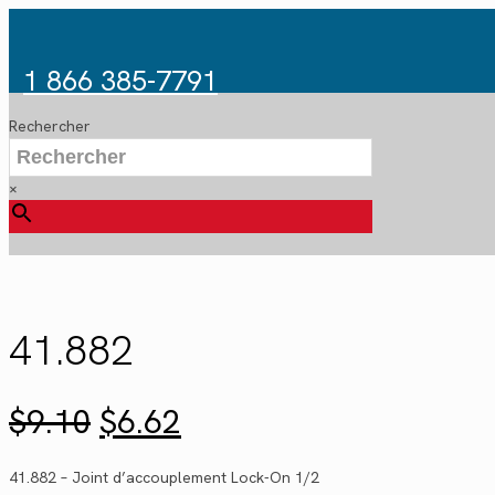
1 866 385-7791
Rechercher
×
41.882
Le
Le
$
9.10
$
6.62
prix
prix
initial
actuel
41.882 – Joint d’accouplement Lock-On 1/2
était :
est :