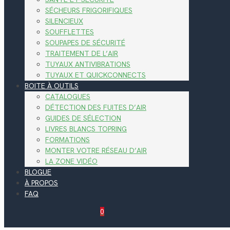
SÉCHEURS FRIGORIFIQUES
SILENCIEUX
SOUFFLETTES
SOUPAPES DE SÉCURITÉ
TRAITEMENT DE L’AIR
TUYAUX ANTIVIBRATIONS
TUYAUX ET QUICKCONNECTS
BOITE À OUTILS
CATALOGUES
DÉTECTION DES FUITES D’AIR
GUIDES DE SÉLECTION
LIVRES BLANCS TOPRING
FORMATIONS
MONTER VOTRE RÉSEAU D’AIR
LA ZONE VIDÉO
BLOGUE
À PROPOS
FAQ
0