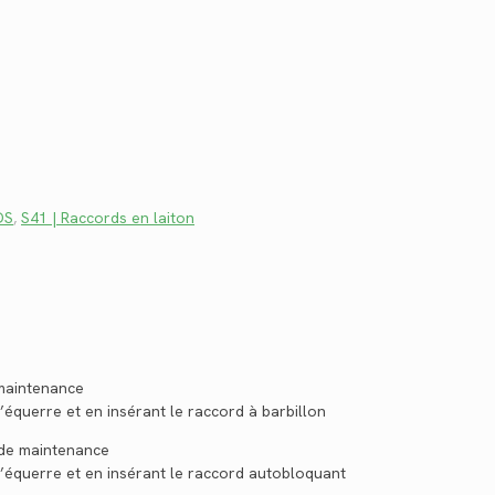
DS
,
S41 | Raccords en laiton
 maintenance
équerre et en insérant le raccord à barbillon
s de maintenance
’équerre et en insérant le raccord autobloquant