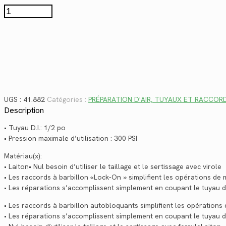
$9.10.
$6.62.
quantité
de
41.882
UGS :
41.882
Catégories :
PRÉPARATION D'AIR, TUYAUX ET RACCOR
Description
• Tuyau D.I.: 1/2 po
• Pression maximale d’utilisation : 300 PSI
Matériau(x):
• Laiton• Nul besoin d’utiliser le taillage et le sertissage avec virole
• Les raccords à barbillon «Lock-On » simplifient les opérations de
• Les réparations s’accomplissent simplement en coupant le tuyau d’
• Les raccords à barbillon autobloquants simplifient les opération
• Les réparations s’accomplissent simplement en coupant le tuyau d