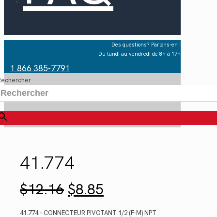
Des questions? Parlons-en !
Du lundi au vendredi de 8h à 17h
1 866 385-7791
Rechercher
×
41.774
Le
Le
$
12.16
$
8.85
prix
prix
initial
actuel
était :
est :
41.774 – CONNECTEUR PIVOTANT 1/2 (F-M) NPT