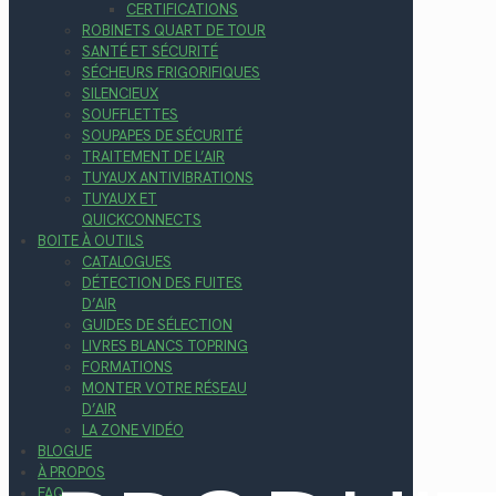
CERTIFICATIONS
ROBINETS QUART DE TOUR
SANTÉ ET SÉCURITÉ
SÉCHEURS FRIGORIFIQUES
SILENCIEUX
SOUFFLETTES
SOUPAPES DE SÉCURITÉ
TRAITEMENT DE L’AIR
TUYAUX ANTIVIBRATIONS
TUYAUX ET
QUICKCONNECTS
BOITE À OUTILS
CATALOGUES
DÉTECTION DES FUITES
D’AIR
GUIDES DE SÉLECTION
LIVRES BLANCS TOPRING
FORMATIONS
MONTER VOTRE RÉSEAU
D’AIR
LA ZONE VIDÉO
BLOGUE
À PROPOS
FAQ