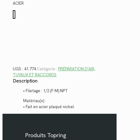
$12.16.
$8.85.
ACIER
quantité
de
41.774
UGS :
41.774
Catégorie :
PRÉPARATION D'AIR,
TUYAUX ET RACCORDS
Description
• Filetage : 1/2 (F-M) NPT
Matériau(x) :
• Fait en acier plaqué nickel.
Produits Topring