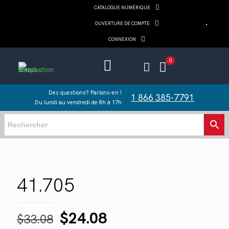
CATALOGUE NUMÉRIQUE
OUVERTURE DE COMPTE
CONNEXION
0
Des questions? Parlons-en !
1 866 385-7791
Du lundi au vendredi de 8h à 17h
41.705
Le
Le
$
24.08
$
33.08