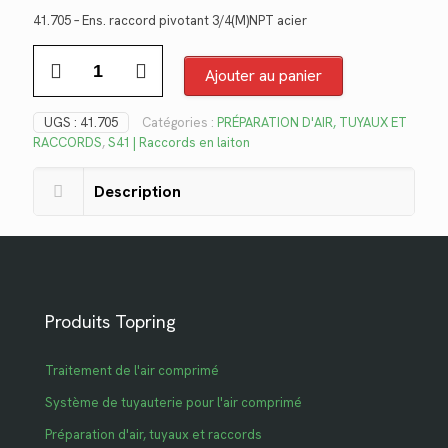
prix
prix
41.705 – Ens. raccord pivotant 3/4(M)NPT acier
initial
actuel
quantité
était :
est :
de
Ajouter au panier
$33.08.
$24.08.
41.705
UGS :
41.705
Catégories :
PRÉPARATION D'AIR, TUYAUX ET
RACCORDS
,
S41 | Raccords en laiton
Description
Produits Topring
Traitement de l'air comprimé
Système de tuyauterie pour l'air comprimé
Préparation d'air, tuyaux et raccords